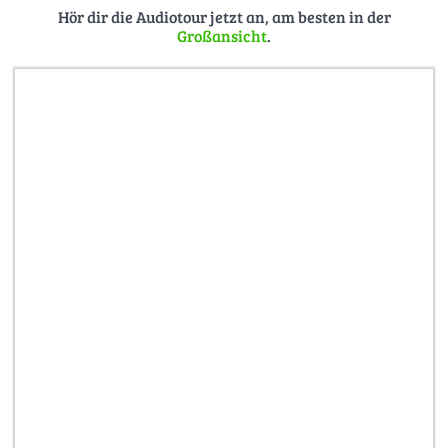
Credits:
Hör dir die Audiotour jetzt an, am besten in der
Großansicht
.
Das Interview mit Frau Jähnigen wurde am 14.01.2021
geführt.