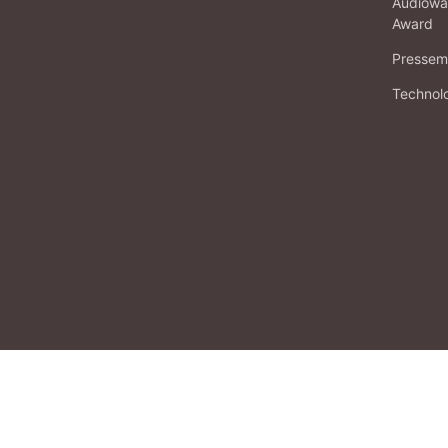
Audiowa
Award
Pressema
Technol