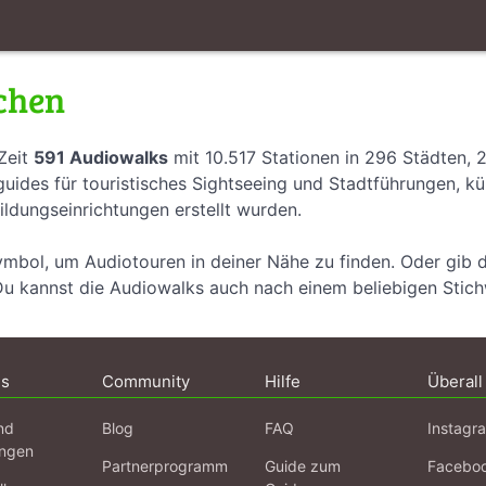
chen
Zeit
591 Audiowalks
mit 10.517 Stationen in 296 Städten, 
uides für touristisches Sightseeing und Stadtführungen, k
ildungseinrichtungen erstellt wurden.
ymbol, um Audiotouren in deiner Nähe zu finden. Oder gib 
Du kannst die Audiowalks auch nach einem beliebigen Stic
ns
Community
Hilfe
Überall
nd
Blog
FAQ
Instagr
ngen
Partnerprogramm
Guide zum
Facebo