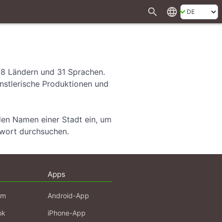
search
language
28 Ländern und 31 Sprachen.
ünstlerische Produktionen und
den Namen einer Stadt ein, um
hwort durchsuchen.
Apps
am
Android-App
ok
iPhone-App