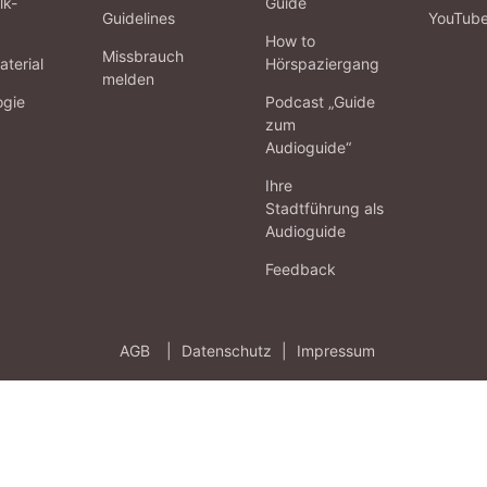
lk-
Guide
Guidelines
YouTub
How to
Missbrauch
terial
Hörspaziergang
melden
ogie
Podcast „Guide
zum
Audioguide“
Ihre
Stadtführung als
Audioguide
Feedback
AGB
|
Datenschutz
|
Impressum