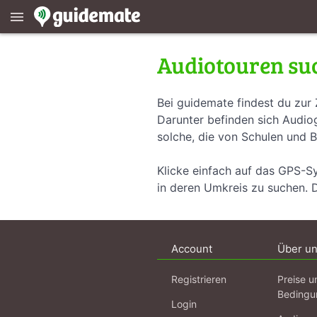
menu
Audiotouren su
Bei guidemate findest du zur 
Darunter befinden sich Audiog
solche, die von Schulen und B
Klicke einfach auf das GPS-S
in deren Umkreis zu suchen. 
Account
Über u
Registrieren
Preise u
Bedingu
Login