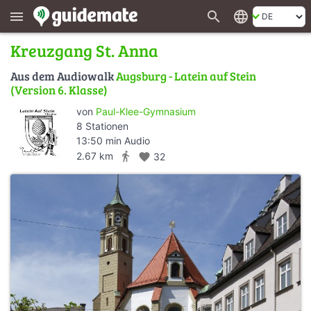
search
language
menu
Kreuzgang St. Anna
Aus dem Audiowalk
Augsburg - Latein auf Stein
(Version 6. Klasse)
von
Paul-Klee-Gymnasium
8 Stationen
13:50 min Audio
directions_walk
2.67 km
favorite
32