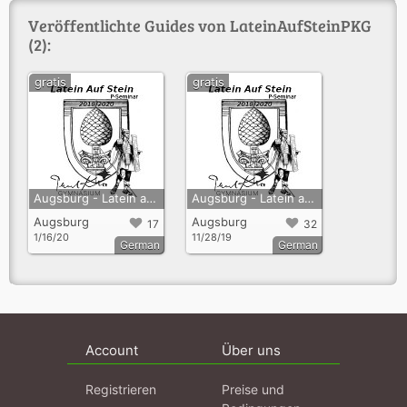
Veröffentlichte Guides von LateinAufSteinPKG
(2):
gratis
gratis
Augsburg - Latein auf Stein (Version 4. Klasse)
Augsburg - Latein auf Stein (Version 6. Klasse)
Augsburg
Augsburg
17
32
1/16/20
11/28/19
German
German
Account
Über uns
Registrieren
Preise und