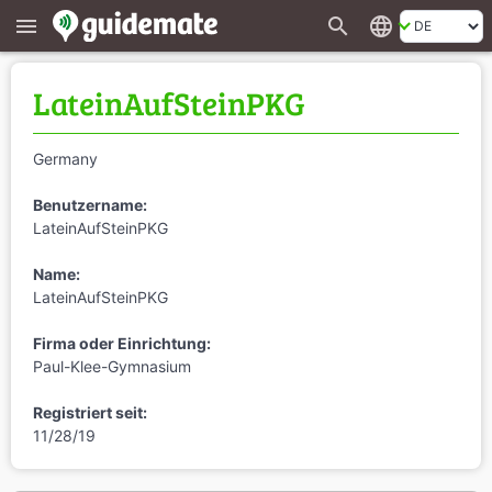
search
language
menu
LateinAufSteinPKG
Germany
Benutzername:
LateinAufSteinPKG
Name:
LateinAufSteinPKG
Firma oder Einrichtung:
Paul-Klee-Gymnasium
Registriert seit:
11/28/19