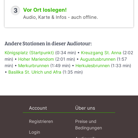
3
Vor Ort loslegen!
Audio, Karte & Infos - auch offline.
Andere Stationen in dieser Audiotour:
Königsplatz (Startpunkt)
(0:34 min) •
Kreuzgang St. Anna
(2:02
min) •
Hoher Mariendom
(2:01 min) •
Augustusbrunnen
(1:57
min) •
Merkurbrunnen
(1:49 min) •
Herkulesbrunnen
(1:33 min)
•
Basilika St. Ulrich und Afra
(1:35 min)
Account
Über uns
Registrieren
Preise und
Bedingungen
Login