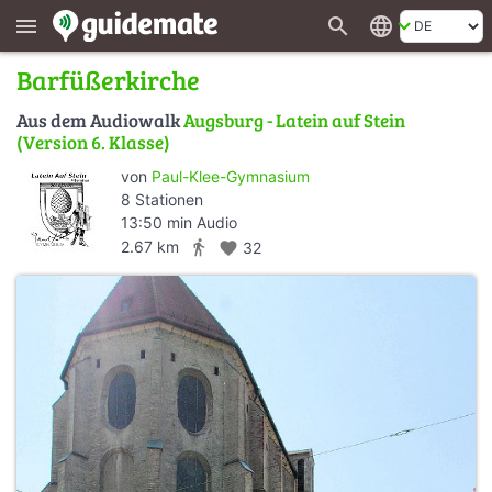
search
language
menu
Barfüßerkirche
Aus dem Audiowalk
Augsburg - Latein auf Stein
(Version 6. Klasse)
von
Paul-Klee-Gymnasium
8 Stationen
13:50 min Audio
directions_walk
2.67 km
favorite
32