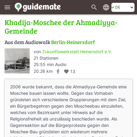
search
language
menu
Khadija-Moschee der Ahmadiyya-
Gemeinde
Aus dem Audiowalk
Berlin-Heinersdorf
von
Zukunftswerkstatt Heinersdorf e.V.
21 Stationen
25:55 min Audio
directions_walk
20.26 km
favorite
13
2006 wurde bekannt, dass die Ahmadiyya-Gemeinde eine
Moschee bauen lassen wollte. Gegen das Vorhaben
gründeten sich verschiedene Gruppierungen mit dem Ziel,
ein Bürgerbegehren gegen den Moscheebau einzuleiten,
welches vom Bezirksamt unter Hinweis auf die
Religionsfreiheit als unzulässig beschieden wurde. Als
Gegenreaktion auf die Bürgerproteste gegen den
Moschee-Bau gründeten sich wiederum mehrere