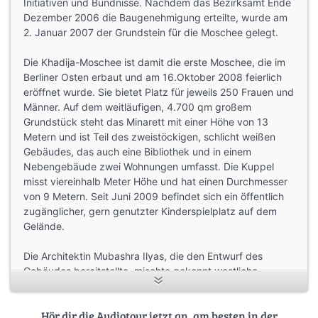
Initiativen und Bündnisse. Nachdem das Bezirksamt Ende
Dezember 2006 die Baugenehmigung erteilte, wurde am
2. Januar 2007 der Grundstein für die Moschee gelegt.
Die Khadija-Moschee ist damit die erste Moschee, die im
Berliner Osten erbaut und am 16.Oktober 2008 feierlich
eröffnet wurde. Sie bietet Platz für jeweils 250 Frauen und
Männer. Auf dem weitläufigen, 4.700 qm großem
Grundstück steht das Minarett mit einer Höhe von 13
Metern und ist Teil des zweistöckigen, schlicht weißen
Gebäudes, das auch eine Bibliothek und in einem
Nebengebäude zwei Wohnungen umfasst. Die Kuppel
misst viereinhalb Meter Höhe und hat einen Durchmesser
von 9 Metern. Seit Juni 2009 befindet sich ein öffentlich
zugänglicher, gern genutzter Kinderspielplatz auf dem
Gelände.
Die Architektin Mubashra Ilyas, die den Entwurf des
Gebäudes bereitstellte, mischte gekonnt westliche
Architektur mit orientalischen Elementen, damit sich der
Bau gut in das vorhandene Stadtbild einfügt.
Hör dir die Audiotour jetzt an, am besten in der