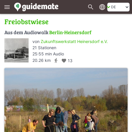
search
language
menu
Freiobstwiese
Aus dem Audiowalk
Berlin-Heinersdorf
von
Zukunftswerkstatt Heinersdorf e.V.
21 Stationen
25:55 min Audio
directions_walk
20.26 km
favorite
13