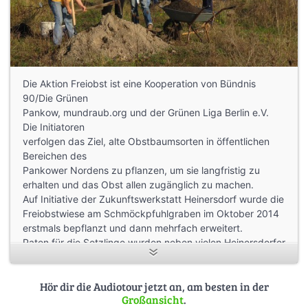
Die Aktion Freiobst ist eine Kooperation von Bündnis
90/Die Grünen
Pankow, mundraub.org und der Grünen Liga Berlin e.V.
Die Initiatoren
verfolgen das Ziel, alte Obstbaumsorten in öffentlichen
Bereichen des
Pankower Nordens zu pflanzen, um sie langfristig zu
erhalten und das Obst allen zugänglich zu machen.
Auf Initiative der Zukunftswerkstatt Heinersdorf wurde die
Freiobstwiese am Schmöckpfuhlgraben im Oktober 2014
erstmals bepflanzt und dann mehrfach erweitert.
Paten für die Setzlinge wurden neben vielen Heinersdorfer
Privatpersonen die Ahmadyya Gemeinde, der Thai
Kulturverein, die evangelische Gemeinde, die
Hör dir die Audiotour jetzt an, am besten in der
Zukunftswerkstatt Heinersdorf und führende Politiker aus
Großansicht
.
Bezirk, Berliner Senat und Bundestag.