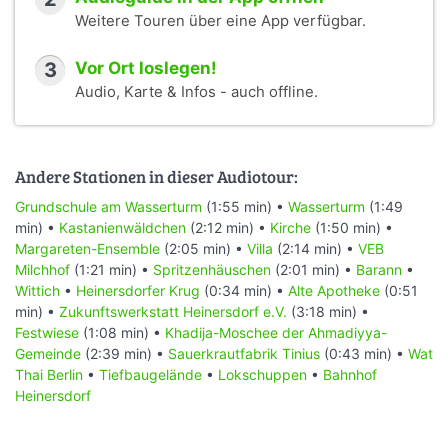
Weitere Touren über eine App verfügbar.
3
Vor Ort loslegen!
Audio, Karte & Infos - auch offline.
Andere Stationen in dieser Audiotour:
Grundschule am Wasserturm
(1:55 min) •
Wasserturm
(1:49
min) •
Kastanienwäldchen
(2:12 min) •
Kirche
(1:50 min) •
Margareten-Ensemble
(2:05 min) •
Villa
(2:14 min) •
VEB
Milchhof
(1:21 min) •
Spritzenhäuschen
(2:01 min) •
Barann
•
Wittich
•
Heinersdorfer Krug
(0:34 min) •
Alte Apotheke
(0:51
min) •
Zukunftswerkstatt Heinersdorf e.V.
(3:18 min) •
Festwiese
(1:08 min) •
Khadija-Moschee der Ahmadiyya-
Gemeinde
(2:39 min) •
Sauerkrautfabrik Tinius
(0:43 min) •
Wat
Thai Berlin
•
Tiefbaugelände
•
Lokschuppen
•
Bahnhof
Heinersdorf