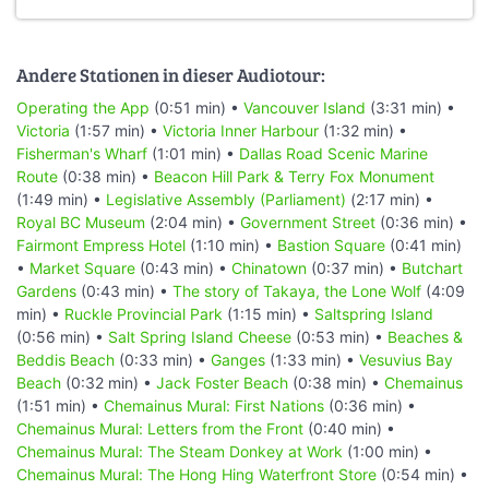
Andere Stationen in dieser Audiotour:
Operating the App
(0:51 min) •
Vancouver Island
(3:31 min) •
Victoria
(1:57 min) •
Victoria Inner Harbour
(1:32 min) •
Fisherman's Wharf
(1:01 min) •
Dallas Road Scenic Marine
Route
(0:38 min) •
Beacon Hill Park & Terry Fox Monument
(1:49 min) •
Legislative Assembly (Parliament)
(2:17 min) •
Royal BC Museum
(2:04 min) •
Government Street
(0:36 min) •
Fairmont Empress Hotel
(1:10 min) •
Bastion Square
(0:41 min)
•
Market Square
(0:43 min) •
Chinatown
(0:37 min) •
Butchart
Gardens
(0:43 min) •
The story of Takaya, the Lone Wolf
(4:09
min) •
Ruckle Provincial Park
(1:15 min) •
Saltspring Island
(0:56 min) •
Salt Spring Island Cheese
(0:53 min) •
Beaches &
Beddis Beach
(0:33 min) •
Ganges
(1:33 min) •
Vesuvius Bay
Beach
(0:32 min) •
Jack Foster Beach
(0:38 min) •
Chemainus
(1:51 min) •
Chemainus Mural: First Nations
(0:36 min) •
Chemainus Mural: Letters from the Front
(0:40 min) •
Chemainus Mural: The Steam Donkey at Work
(1:00 min) •
Chemainus Mural: The Hong Hing Waterfront Store
(0:54 min) •