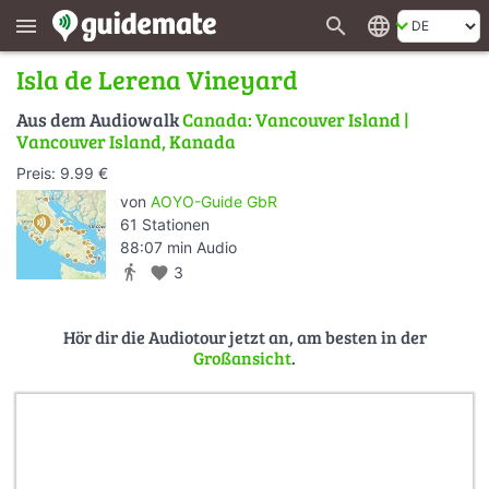
search
language
menu
Isla de Lerena Vineyard
Aus dem Audiowalk
Canada: Vancouver Island |
Vancouver Island, Kanada
Preis: 9.99 €
von
AOYO-Guide GbR
61 Stationen
88:07 min Audio
directions_walk
favorite
3
Hör dir die Audiotour jetzt an, am besten in der
Großansicht
.