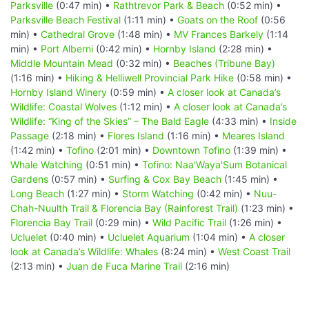
Parksville
(0:47 min) •
Rathtrevor Park & Beach
(0:52 min) •
Parksville Beach Festival
(1:11 min) •
Goats on the Roof
(0:56
min) •
Cathedral Grove
(1:48 min) •
MV Frances Barkely
(1:14
min) •
Port Alberni
(0:42 min) •
Hornby Island
(2:28 min) •
Middle Mountain Mead
(0:32 min) •
Beaches (Tribune Bay)
(1:16 min) •
Hiking & Helliwell Provincial Park Hike
(0:58 min) •
Hornby Island Winery
(0:59 min) •
A closer look at Canada’s
Wildlife: Coastal Wolves
(1:12 min) •
A closer look at Canada’s
Wildlife: “King of the Skies” – The Bald Eagle
(4:33 min) •
Inside
Passage
(2:18 min) •
Flores Island
(1:16 min) •
Meares Island
(1:42 min) •
Tofino
(2:01 min) •
Downtown Tofino
(1:39 min) •
Whale Watching
(0:51 min) •
Tofino: Naa'Waya'Sum Botanical
Gardens
(0:57 min) •
Surfing & Cox Bay Beach
(1:45 min) •
Long Beach
(1:27 min) •
Storm Watching
(0:42 min) •
Nuu-
Chah-Nuulth Trail & Florencia Bay (Rainforest Trail)
(1:23 min) •
Florencia Bay Trail
(0:29 min) •
Wild Pacific Trail
(1:26 min) •
Ucluelet
(0:40 min) •
Ucluelet Aquarium
(1:04 min) •
A closer
look at Canada’s Wildlife: Whales
(8:24 min) •
West Coast Trail
(2:13 min) •
Juan de Fuca Marine Trail
(2:16 min)