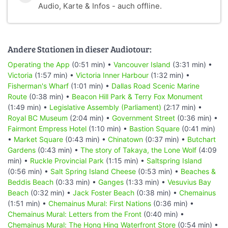
Audio, Karte & Infos - auch offline.
Andere Stationen in dieser Audiotour:
Operating the App
(0:51 min) •
Vancouver Island
(3:31 min) •
Victoria
(1:57 min) •
Victoria Inner Harbour
(1:32 min) •
Fisherman's Wharf
(1:01 min) •
Dallas Road Scenic Marine
Route
(0:38 min) •
Beacon Hill Park & Terry Fox Monument
(1:49 min) •
Legislative Assembly (Parliament)
(2:17 min) •
Royal BC Museum
(2:04 min) •
Government Street
(0:36 min) •
Fairmont Empress Hotel
(1:10 min) •
Bastion Square
(0:41 min)
•
Market Square
(0:43 min) •
Chinatown
(0:37 min) •
Butchart
Gardens
(0:43 min) •
The story of Takaya, the Lone Wolf
(4:09
min) •
Ruckle Provincial Park
(1:15 min) •
Saltspring Island
(0:56 min) •
Salt Spring Island Cheese
(0:53 min) •
Beaches &
Beddis Beach
(0:33 min) •
Ganges
(1:33 min) •
Vesuvius Bay
Beach
(0:32 min) •
Jack Foster Beach
(0:38 min) •
Chemainus
(1:51 min) •
Chemainus Mural: First Nations
(0:36 min) •
Chemainus Mural: Letters from the Front
(0:40 min) •
Chemainus Mural: The Hong Hing Waterfront Store
(0:54 min) •