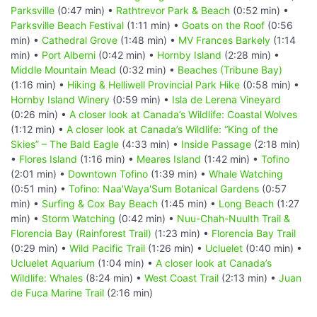
Parksville
(0:47 min) •
Rathtrevor Park & Beach
(0:52 min) •
Parksville Beach Festival
(1:11 min) •
Goats on the Roof
(0:56
min) •
Cathedral Grove
(1:48 min) •
MV Frances Barkely
(1:14
min) •
Port Alberni
(0:42 min) •
Hornby Island
(2:28 min) •
Middle Mountain Mead
(0:32 min) •
Beaches (Tribune Bay)
(1:16 min) •
Hiking & Helliwell Provincial Park Hike
(0:58 min) •
Hornby Island Winery
(0:59 min) •
Isla de Lerena Vineyard
(0:26 min) •
A closer look at Canada’s Wildlife: Coastal Wolves
(1:12 min) •
A closer look at Canada’s Wildlife: “King of the
Skies” – The Bald Eagle
(4:33 min) •
Inside Passage
(2:18 min)
•
Flores Island
(1:16 min) •
Meares Island
(1:42 min) •
Tofino
(2:01 min) •
Downtown Tofino
(1:39 min) •
Whale Watching
(0:51 min) •
Tofino: Naa'Waya'Sum Botanical Gardens
(0:57
min) •
Surfing & Cox Bay Beach
(1:45 min) •
Long Beach
(1:27
min) •
Storm Watching
(0:42 min) •
Nuu-Chah-Nuulth Trail &
Florencia Bay (Rainforest Trail)
(1:23 min) •
Florencia Bay Trail
(0:29 min) •
Wild Pacific Trail
(1:26 min) •
Ucluelet
(0:40 min) •
Ucluelet Aquarium
(1:04 min) •
A closer look at Canada’s
Wildlife: Whales
(8:24 min) •
West Coast Trail
(2:13 min) •
Juan
de Fuca Marine Trail
(2:16 min)