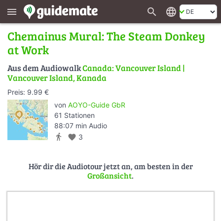
search
language
menu
Chemainus Mural: The Steam Donkey
at Work
Aus dem Audiowalk
Canada: Vancouver Island |
Vancouver Island, Kanada
Preis: 9.99 €
von
AOYO-Guide GbR
61 Stationen
88:07 min Audio
directions_walk
favorite
3
Hör dir die Audiotour jetzt an, am besten in der
Großansicht
.