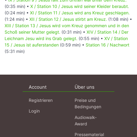
(0:35 min) •
X / Station 10 / Jesus wird seiner Kleider beraubt.
(0:24 min) •
XI / Station 11 / Jesus wird ans Kreuz geschlagen.
(1:24 min) •
XII / Station 12 / Jesus stirbt am Kreuz.
(1:08 min) •
XIII / Station 13 / Jesus wird vom Kreuz genommen und in den
Schoß seiner Mutter gelegt.
(0:31 min) •
XIV / Station 14 / Der
Leichnam Jesu wird ins Grab gelegt.
(0:55 min) •
XV / Station
15 / Jesus ist auferstanden
(0:59 min) •
Station 16 / Nachwort
(5:31 min)
Account
Über uns
Registrieren
Preise und
Bedingungen
Login
Audiowalk-
Award
Pressematerial