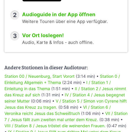
2
Audioguide in der App öffnen
Weitere Touren über eine App verfügbar.
3
Vor Ort loslegen!
Audio, Karte & Infos - auch offline.
Andere Stationen in dieser Audiotour:
Station 00 / Neuenburg, Start Vorort
(3:14 min) •
Station 0 /
Einleitung Allgemein + Thema
(2:24 min) •
I / Station 1 /
Einleitung in das Thema
(1:51 min) •
II / Station 2 / Jesus nimmt
das Kreuz auf sich
(1:31 min) •
IV / Station 4 / Jesus begegnet
seiner Mutter
(0:06 min) •
V / Station 5 / Simon von Cyrene hilft
Jesus das Kreuz zu tragen.
(0:58 min) •
VI / Station 6 /
Veronika reicht Jesus das Schweißtuch
(1:06 min) •
VII / Station
7 / Jesus fällt zum zweiten mal unter dem Kreuz.
(0:38 min) •
VIII / Station 8 / Jesus tröstet die weinenden Frauen.
(0:47 min)
•
IX / Station 9 / Jesus fällt zum dritten Mal unter dem Kreuz.