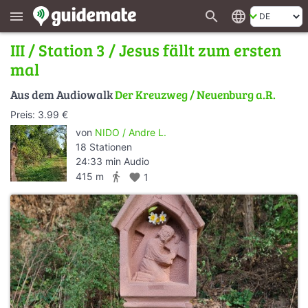
search
language
menu
III / Station 3 / Jesus fällt zum ersten
mal
Aus dem Audiowalk
Der Kreuzweg / Neuenburg a.R.
Preis: 3.99 €
von
NIDO / Andre L.
18 Stationen
24:33 min Audio
directions_walk
415 m
favorite
1