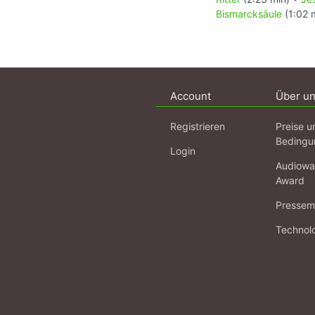
Bismarcksäule
(1:02 
Account
Über u
Registrieren
Preise u
Bedingu
Login
Audiowa
Award
Pressema
Technol