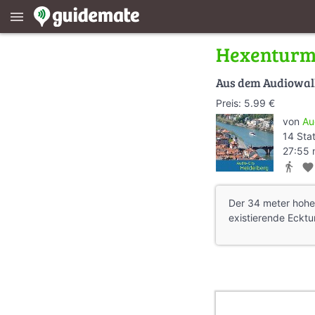
menu
Hexentur
Aus dem Audiowa
Preis: 5.99 €
von
Au
14 Sta
27:55 
directions_walk
favorite
Der 34 meter hohe
existierende Eckt