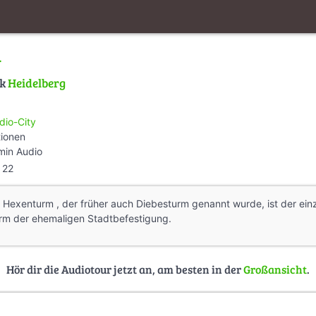
m
lk
Heidelberg
dio-City
tionen
min Audio
22
 Hexenturm , der früher auch Diebesturm genannt wurde, ist der ein
urm der ehemaligen Stadtbefestigung.
Hör dir die Audiotour jetzt an, am besten in der
Großansicht
.