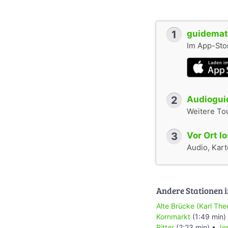
1
guidemate
Im App-Stor
2
Audioguid
Weitere To
3
Vor Ort l
Audio, Karte
Andere Stationen i
Alte Brücke (Karl Th
Kornmarkt
(1:49 min)
Ritter
(2:23 min) •
Je