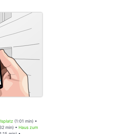
lsplatz
(1:01 min) •
32 min) •
Haus zum
1:15 min) •