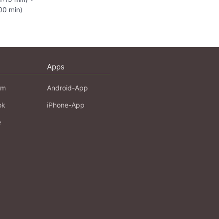
00 min)
Apps
am
Android-App
ok
iPhone-App
e