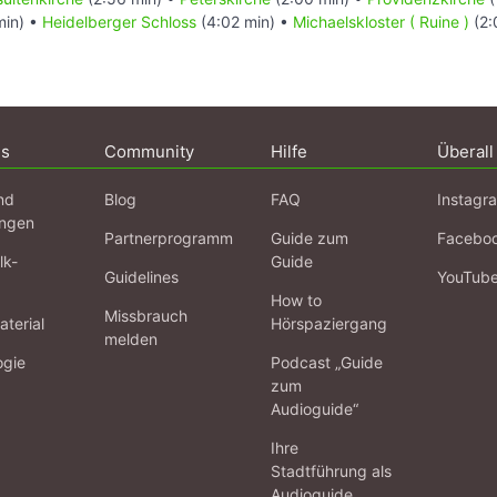
min) •
Heidelberger Schloss
(4:02 min) •
Michaelskloster ( Ruine )
(2:
ns
Community
Hilfe
Überall
nd
Blog
FAQ
Instagr
ngen
Partnerprogramm
Guide zum
Facebo
lk-
Guide
Guidelines
YouTub
How to
Missbrauch
terial
Hörspaziergang
melden
ogie
Podcast „Guide
zum
Audioguide“
Ihre
Stadtführung als
Audioguide