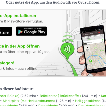
Oder nutze die App, um den Audiowalk vor Ort zu hören:
-App installieren
e & Play-Store verfügbar.
e in der App öffnen
uren über eine App verfügbar.
oslegen!
 & Infos - auch offline.
n dieser Audiotour:
eodor Brücke)
(2:52 min) •
Brückentor ( Brückenaffe )
(2:41 min) •
Kar
 •
Marktplatz (mit Herkulesbrunnen)
(1:26 min) •
Heiliggeistkirche
(1:
suitenkirche
(2:56 min) •
Peterskirche
(2:00 min) •
Providenzkirche
(