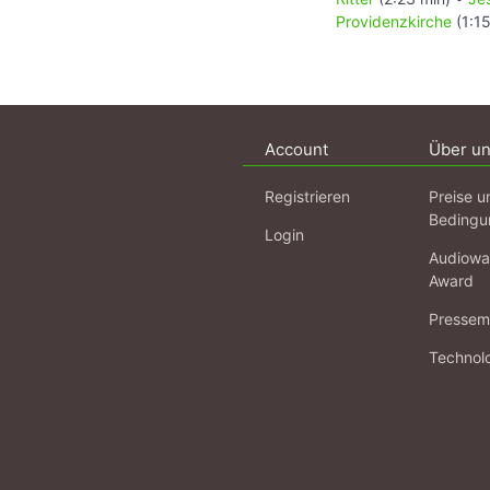
Providenzkirche
(1:15
Account
Über u
Registrieren
Preise u
Bedingu
Login
Audiowa
Award
Pressema
Technol