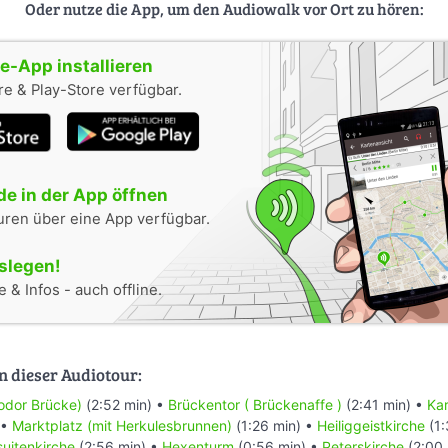
Oder nutze die App, um den Audiowalk vor Ort zu hören:
-App installieren
e & Play-Store verfügbar.
e in der App öffnen
uren über eine App verfügbar.
oslegen!
 & Infos - auch offline.
n dieser Audiotour:
eodor Brücke)
(2:52 min) •
Brückentor ( Brückenaffe )
(2:41 min) •
Kar
 •
Marktplatz (mit Herkulesbrunnen)
(1:26 min) •
Heiliggeistkirche
(1:
suitenkirche
(2:56 min) •
Hexenturm
(0:56 min) •
Peterskirche
(2:00 