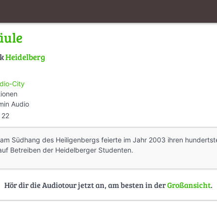
äule
lk
Heidelberg
dio-City
tionen
min Audio
22
 am Südhang des Heiligenbergs feierte im Jahr 2003 ihren hundertst
auf Betreiben der Heidelberger Studenten.
Hör dir die Audiotour jetzt an, am besten in der
Großansicht
.