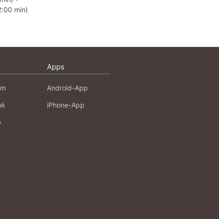
2:00 min)
Apps
am
Android-App
ok
iPhone-App
e