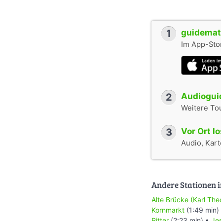
1
guidemate
Im App-Stor
2
Audioguid
Weitere To
3
Vor Ort l
Audio, Karte
Andere Stationen i
Alte Brücke (Karl Th
Kornmarkt
(1:49 min)
Ritter
(2:23 min) •
Je