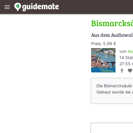
menu
Bismarcks
Aus dem Audiowa
Preis: 5.99 €
von
Au
14 Sta
27:55 
directions_walk
favorite
Die Bismarcksäule
Gebaut wurde sie 