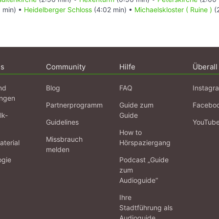
 min) •
Heidelberger Schloss
(4:02 min) •
Michaelskloster ( Ruine )
(
ns
Community
Hilfe
Überall
nd
Blog
FAQ
Instagr
ngen
Partnerprogramm
Guide zum
Facebo
lk-
Guide
Guidelines
YouTub
How to
Missbrauch
terial
Hörspaziergang
melden
ogie
Podcast „Guide
zum
Audioguide“
Ihre
Stadtführung als
Audioguide