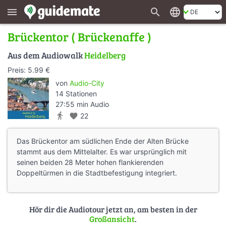
search
language
menu
Brückentor ( Brückenaffe )
Aus dem Audiowalk
Heidelberg
Preis: 5.99 €
von
Audio-City
14 Stationen
27:55 min Audio
directions_walk
favorite
22
Das Brückentor am südlichen Ende der Alten Brücke
stammt aus dem Mittelalter. Es war ursprünglich mit
seinen beiden 28 Meter hohen flankierenden
Doppeltürmen in die Stadtbefestigung integriert.
Hör dir die Audiotour jetzt an, am besten in der
Großansicht
.