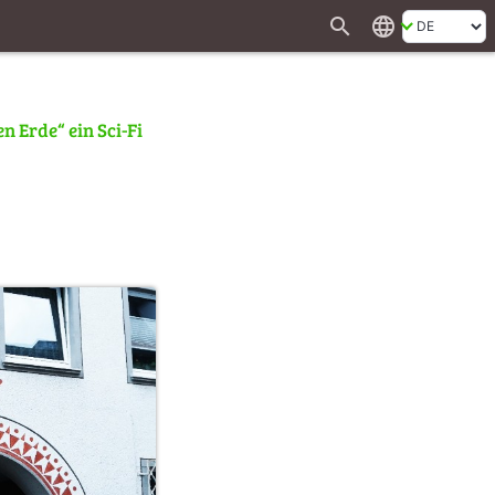
search
language
n Erde“ ein Sci-Fi