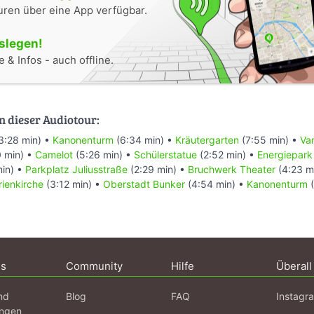
uren über eine App verfügbar.
oslegen!
 & Infos - auch offline.
n dieser Audiotour:
3:28 min) •
Kanonenturm
(6:34 min) •
Kräutergarten
(7:55 min) •
Va
 min) •
Camelot
(5:26 min) •
Schülerstatue
(2:52 min) •
Energiepark
in) •
Parkplatz Juliusstraße
(2:29 min) •
Bruchwerk Theater
(4:23 m
ienkirche
(3:12 min) •
Oberstadt Bunker
(4:54 min) •
Kanonenturm
(
ns
Community
Hilfe
Überall
nd
Blog
FAQ
Instagr
ngen