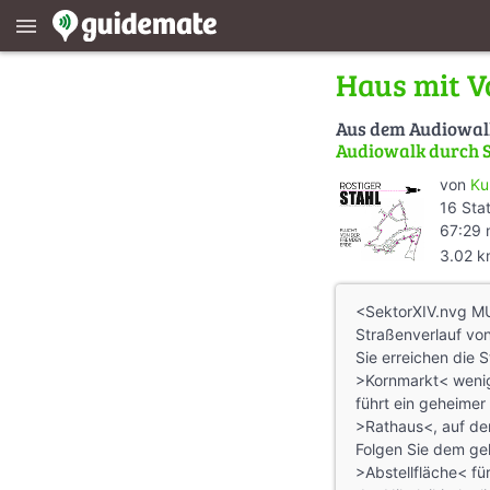
menu
Haus mit 
Aus dem Audiowa
Audiowalk durch 
von
Ku
16 Sta
67:29 
3.02 
<SektorXIV.nvg M
Straßenverlauf von
Sie erreichen die 
>Kornmarkt< wenig
führt ein geheim
>Rathaus<, auf de
Folgen Sie dem ge
>Abstellfläche< fü