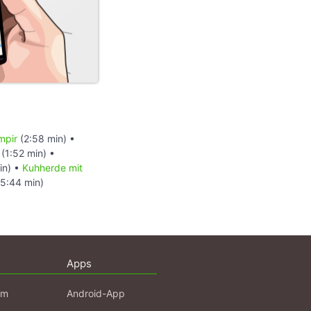
mpir
(2:58 min) •
(1:52 min) •
in) •
Kuhherde mit
5:44 min)
Apps
am
Android-App