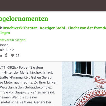
Vogelornamenten
lk
Bruchwerk Theater - Rostiger Stahl - Flucht von der fremde
Siegen
nstverein Siegen
tionen
min Audio
directions_walk
km
favorite
25
UTTI-392b> Folgen Sie dem
 >Hinter der Marienkirche< hinauf.
Straße >Kornmarkt<. Gehen Sie auf
e Meter nach rechts. Zu Ihrer Linken
er Weg durch den Gebäudekomplex
m Sie vor dapp-E.S.794 sicher sind.
heimen Weg bis zu einer
r metallische Reittiere. Gegenüber