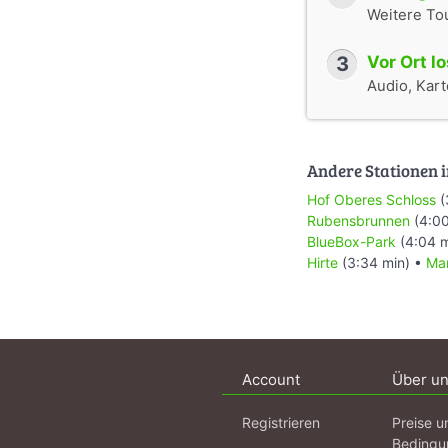
Weitere To
3
Vor Ort l
Audio, Karte
Andere Stationen i
Hof Oberes Schloss
(
Rubensbrunnen
(4:00
BlueBox-Park
(4:04 m
Hirte
(3:34 min) •
Mar
Account
Über u
Registrieren
Preise u
Bedingu