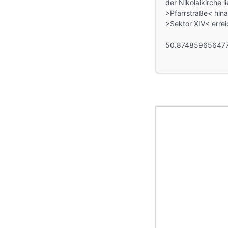
der Nikolaikirche l
>Pfarrstraße< hin
>Sektor XIV< errei
50.874859656477