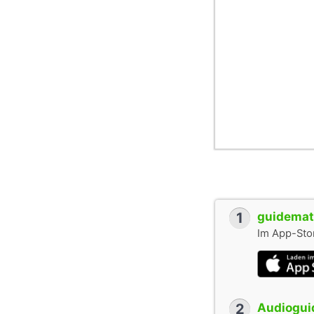
1
guidemate
Im App-Stor
2
Audioguid