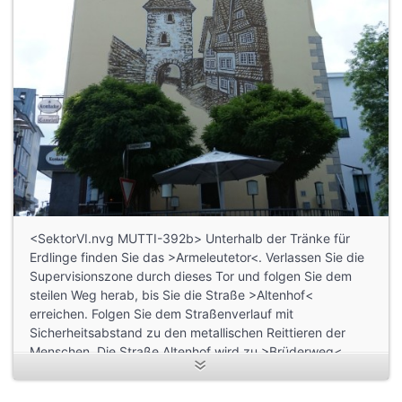
<SektorVI.nvg MUTTI-392b> Unterhalb der Tränke für
Erdlinge finden Sie das >Armeleutetor<. Verlassen Sie die
Supervisionszone durch dieses Tor und folgen Sie dem
steilen Weg herab, bis Sie die Straße >Altenhof<
erreichen. Folgen Sie dem Straßenverlauf mit
Sicherheitsabstand zu den metallischen Reittieren der
Menschen. Die Straße Altenhof wird zu >Brüderweg<.
Folgen Sie >Brüderweg< bis zu einer Kreuzung. Biegen
Sie links ab auf die Straße >Marburger Tor<. Ihr Ziel ist