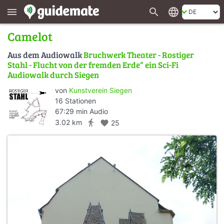
search
language
menu
Camelot
Aus dem Audiowalk
Bruchwerk Theater - Rostiger
Stahl - Flucht von der fremden Erde“ ein Sci-Fi
Audiowalk durch Siegen
von
Kunstverein Siegen
16 Stationen
67:29 min Audio
directions_walk
3.02 km
favorite
25