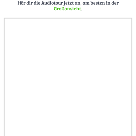
von hier aus gut sichtbar: Es handelt sich um ein Haus mit
Hör dir die Audiotour jetzt an, am besten in der
Großansicht
.
einer gelben Fassade, auf die das >Marburger Tor<
gemalt wurde. Setzen Sie Ihren Weg zu diesem Haus fort.
Sie haben >Sektor VI< erreicht.
50.876481927472, 8.02859187270705