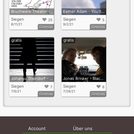
Bruchwerk Theater - Rostiger Stahl - Flucht von der fremden Erde“ ein Sci-Fi Audiowalk durch Siegen
Esther Adam - You'll never walk/ think alone
Siegen
Siegen
25
5
8/11/21
9/2/21
German
German
gratis
gratis
Johanna Steindorf - Street Haunting - Siegener Audiowalks
Jonas Brinker - Black Box (in Kollaboration mit Cas Hieltjes)
Siegen
Siegen
7
6
7/6/21
7/28/21
German
German
Account
Über uns