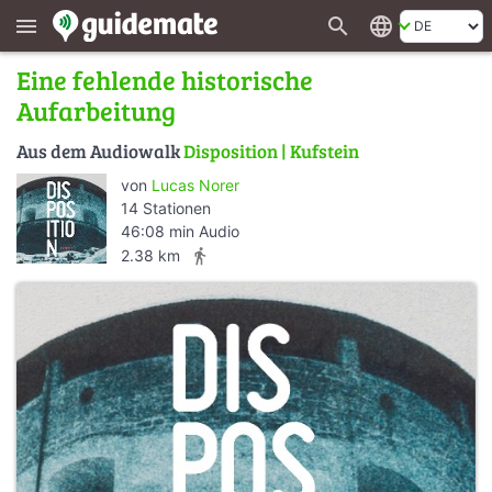
search
language
menu
Eine fehlende historische
Aufarbeitung
Aus dem Audiowalk
Disposition | Kufstein
von
Lucas Norer
14 Stationen
46:08 min Audio
directions_walk
2.38 km