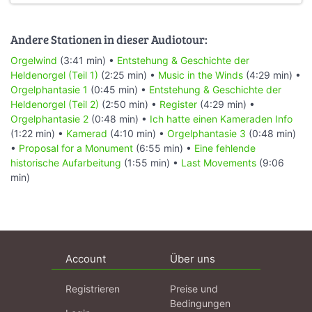
Andere Stationen in dieser Audiotour:
Orgelwind
(3:41 min) •
Entstehung & Geschichte der
Heldenorgel (Teil 1)
(2:25 min) •
Music in the Winds
(4:29 min) •
Orgelphantasie 1
(0:45 min) •
Entstehung & Geschichte der
Heldenorgel (Teil 2)
(2:50 min) •
Register
(4:29 min) •
Orgelphantasie 2
(0:48 min) •
Ich hatte einen Kameraden Info
(1:22 min) •
Kamerad
(4:10 min) •
Orgelphantasie 3
(0:48 min)
•
Proposal for a Monument
(6:55 min) •
Eine fehlende
historische Aufarbeitung
(1:55 min) •
Last Movements
(9:06
min)
Account
Über uns
Registrieren
Preise und
Bedingungen