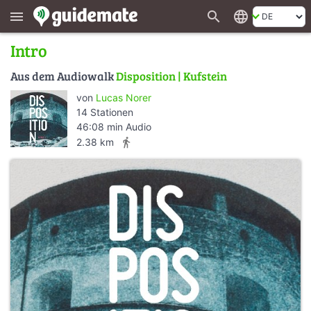
search
language
menu
Intro
Aus dem Audiowalk
Disposition | Kufstein
von
Lucas Norer
14 Stationen
46:08 min Audio
directions_walk
2.38 km