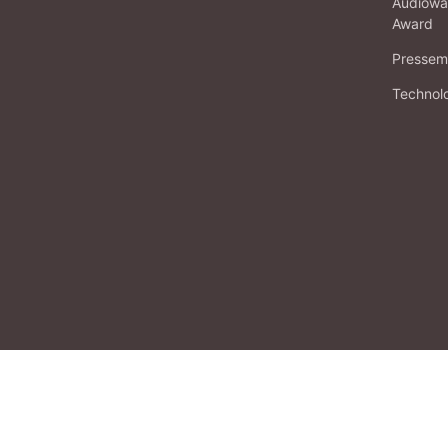
Audiowa
Award
Pressema
Technol