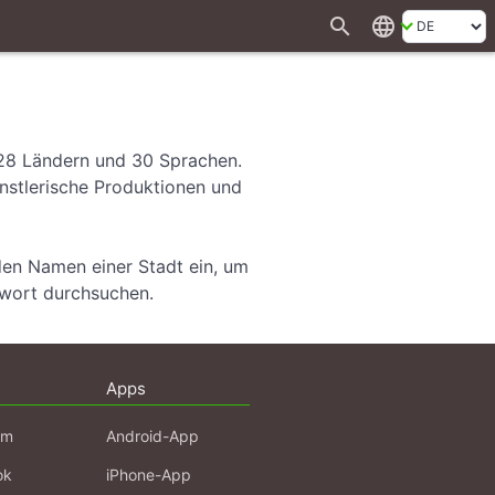
search
language
 28 Ländern und 30 Sprachen.
ünstlerische Produktionen und
den Namen einer Stadt ein, um
hwort durchsuchen.
Apps
am
Android-App
ok
iPhone-App