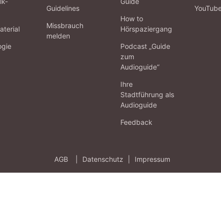
lk-
Guide
Guidelines
YouTub
How to
Missbrauch
terial
Hörspaziergang
melden
ogie
Podcast „Guide
zum
Audioguide“
Ihre
Stadtführung als
Audioguide
Feedback
AGB
|
Datenschutz
|
Impressum