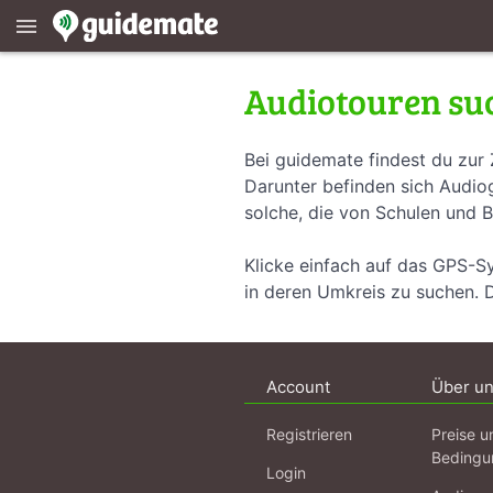
menu
Audiotouren su
Bei guidemate findest du zur 
Darunter befinden sich Audiog
solche, die von Schulen und B
Klicke einfach auf das GPS-S
in deren Umkreis zu suchen. 
Account
Über u
Registrieren
Preise u
Bedingu
Login