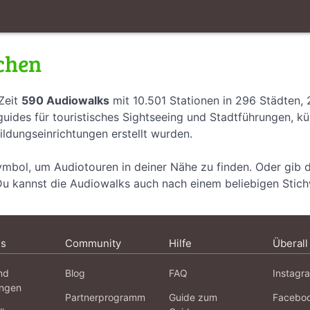
chen
Zeit
590 Audiowalks
mit 10.501 Stationen in 296 Städten,
uides für touristisches Sightseeing und Stadtführungen, k
ildungseinrichtungen erstellt wurden.
ymbol, um Audiotouren in deiner Nähe zu finden. Oder gib 
Du kannst die Audiowalks auch nach einem beliebigen Stic
ns
Community
Hilfe
Überall
nd
Blog
FAQ
Instagr
ngen
Partnerprogramm
Guide zum
Facebo