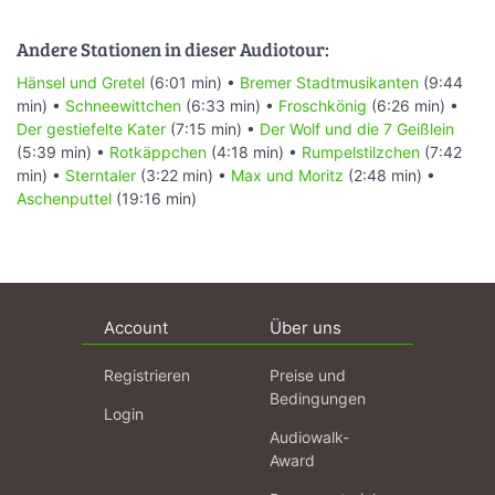
Andere Stationen in dieser Audiotour:
Hänsel und Gretel
(6:01 min) •
Bremer Stadtmusikanten
(9:44
min) •
Schneewittchen
(6:33 min) •
Froschkönig
(6:26 min) •
Der gestiefelte Kater
(7:15 min) •
Der Wolf und die 7 Geißlein
(5:39 min) •
Rotkäppchen
(4:18 min) •
Rumpelstilzchen
(7:42
min) •
Sterntaler
(3:22 min) •
Max und Moritz
(2:48 min) •
Aschenputtel
(19:16 min)
Account
Über uns
Registrieren
Preise und
Bedingungen
Login
Audiowalk-
Award