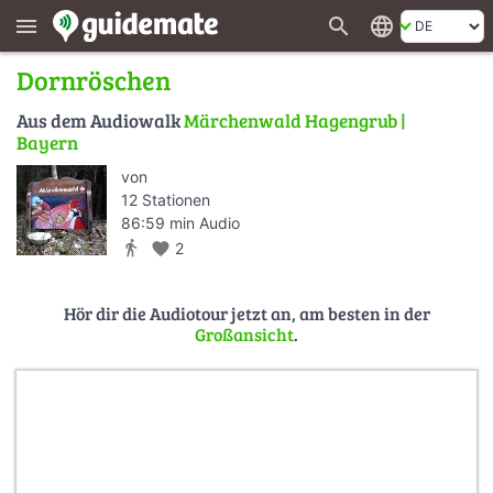
search
language
menu
Dornröschen
Aus dem Audiowalk
Märchenwald Hagengrub |
Bayern
von
12 Stationen
86:59 min Audio
directions_walk
favorite
2
Hör dir die Audiotour jetzt an, am besten in der
Großansicht
.