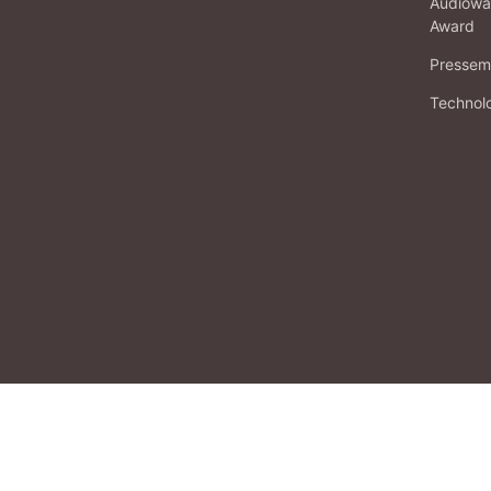
Audiowa
Award
Pressema
Technol