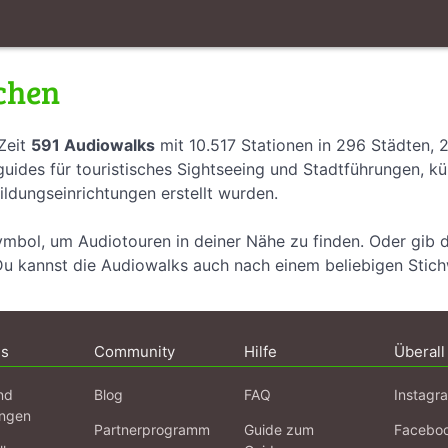
chen
Zeit
591 Audiowalks
mit 10.517 Stationen in 296 Städten, 
uides für touristisches Sightseeing und Stadtführungen, k
ildungseinrichtungen erstellt wurden.
ymbol, um Audiotouren in deiner Nähe zu finden. Oder gib 
Du kannst die Audiowalks auch nach einem beliebigen Stic
ns
Community
Hilfe
Überall
nd
Blog
FAQ
Instagr
ngen
Partnerprogramm
Guide zum
Facebo