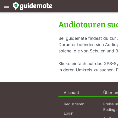
menu
Audiotouren su
Bei guidemate findest du zur 
Darunter befinden sich Audiog
solche, die von Schulen und B
Klicke einfach auf das GPS-S
in deren Umkreis zu suchen. 
Account
Über u
Registrieren
Preise u
Bedingu
Login