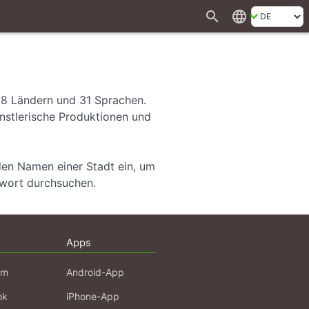
search
language
28 Ländern und 31 Sprachen.
ünstlerische Produktionen und
den Namen einer Stadt ein, um
hwort durchsuchen.
Apps
am
Android-App
ok
iPhone-App