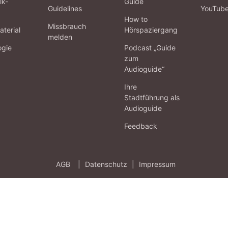
lk-
Guide
Guidelines
YouTub
How to
Missbrauch
terial
Hörspaziergang
melden
ogie
Podcast „Guide
zum
Audioguide“
Ihre
Stadtführung als
Audioguide
Feedback
AGB
|
Datenschutz
|
Impressum