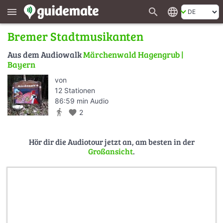
search
language
menu
Bremer Stadtmusikanten
Aus dem Audiowalk
Märchenwald Hagengrub |
Bayern
von
12 Stationen
86:59 min Audio
directions_walk
favorite
2
Hör dir die Audiotour jetzt an, am besten in der
Großansicht
.