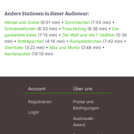
Andere Stationen in dieser Audiotour:
Hänsel und Gretel
(6:01 min) •
Dornröschen
(7:55 min) •
Schneewittchen
(6:33 min) •
Froschkönig
(6:26 min) •
Der
gestiefelte Kater
(7:15 min) •
Der Wolf und die 7 Geißlein
(5:39
min) •
Rotkäppchen
(4:18 min) •
Rumpelstilzchen
(7:42 min) •
Sterntaler
(3:22 min) •
Max und Moritz
(2:48 min) •
Aschenputtel
(19:16 min)
Account
Über uns
Registrieren
Preise und
Bedingungen
Login
Audiowalk-
Award