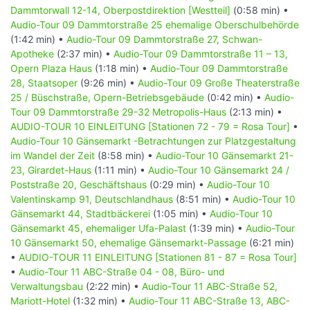
Dammtorwall 12-14, Oberpostdirektion [Westteil]
(0:58 min) •
Audio-Tour 09 Dammtorstraße 25 ehemalige Oberschulbehörde
(1:42 min) •
Audio-Tour 09 Dammtorstraße 27, Schwan-
Apotheke
(2:37 min) •
Audio-Tour 09 Dammtorstraße 11 – 13,
Opern Plaza Haus
(1:18 min) •
Audio-Tour 09 Dammtorstraße
28, Staatsoper
(9:26 min) •
Audio-Tour 09 Große Theaterstraße
25 / Büschstraße, Opern-Betriebsgebäude
(0:42 min) •
Audio-
Tour 09 Dammtorstraße 29-32 Metropolis-Haus
(2:13 min) •
AUDIO-TOUR 10 EINLEITUNG [Stationen 72 - 79 = Rosa Tour]
•
Audio-Tour 10 Gänsemarkt -Betrachtungen zur Platzgestaltung
im Wandel der Zeit
(8:58 min) •
Audio-Tour 10 Gänsemarkt 21-
23, Girardet-Haus
(1:11 min) •
Audio-Tour 10 Gänsemarkt 24 /
Poststraße 20, Geschäftshaus
(0:29 min) •
Audio-Tour 10
Valentinskamp 91, Deutschlandhaus
(8:51 min) •
Audio-Tour 10
Gänsemarkt 44, Stadtbäckerei
(1:05 min) •
Audio-Tour 10
Gänsemarkt 45, ehemaliger Ufa-Palast
(1:39 min) •
Audio-Tour
10 Gänsemarkt 50, ehemalige Gänsemarkt-Passage
(6:21 min)
•
AUDIO-TOUR 11 EINLEITUNG [Stationen 81 - 87 = Rosa Tour]
•
Audio-Tour 11 ABC-Straße 04 - 08, Büro- und
Verwaltungsbau
(2:22 min) •
Audio-Tour 11 ABC-Straße 52,
Mariott-Hotel
(1:32 min) •
Audio-Tour 11 ABC-Straße 13, ABC-