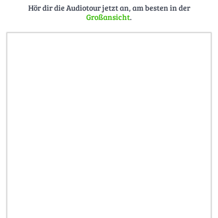
2021)
Hör dir die Audiotour jetzt an, am besten in der
Hamburg kauft Finanzbehörde zurück –
Großansicht
.
mit einem dicken Minus (ha 18-04-2023)
Hör-Dauer
2:21 Minuten zur Architektureinordnung des
Gebäudes und die aktuelle Situation.
Besichtigungsdauer
08:00 Minuten, wenn im Inneren die
Eingangshalle, die Flure und die ehemalige Kassenhalle
besichtigt werden. (Die Sanierung soll 2028
abgeschlossen sein.)