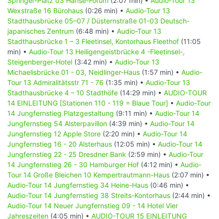
Springer-Platz 03 Hanse-Forum
(2:07 min) •
Audio-Tour 13
Wexstraße 16 Bürohaus
(0:26 min) •
Audio-Tour 13
Stadthausbrücke 05–07 / Düsternstraße 01-03 Deutsch-
japanisches Zentrum
(6:48 min) •
Audio-Tour 13
Stadthausbrücke 1 – 3 Fleetinsel, Kontorhaus Fleethof
(11:05
min) •
Audio-Tour 13 Heiligengeistbrücke 4 -Fleetinsel-,
Steigenberger-Hotel
(3:42 min) •
Audio-Tour 13
Michaelisbrücke 01 - 03, Neidlinger-Haus
(1:57 min) •
Audio-
Tour 13 Admiralitätsstr 71 - 76
(1:35 min) •
Audio-Tour 13
Stadthausbrücke 4 – 10 Stadthöfe
(14:29 min) •
AUDIO-TOUR
14 EINLEITUNG [Stationen 110 - 119 = Blaue Tour]
•
Audio-Tour
14 Jungfernstieg Platzgestaltung
(9:11 min) •
Audio-Tour 14
Jungfernstieg 54 Alsterpavillon
(4:39 min) •
Audio-Tour 14
Jungfernstieg 12 Apple Store
(2:20 min) •
Audio-Tour 14
Jungfernstieg 16 - 20 Alsterhaus
(12:05 min) •
Audio-Tour 14
Jungfernstieg 22 - 25 Dresdner Bank
(2:59 min) •
Audio-Tour
14 Jungfernstieg 26 - 30 Hamburger Hof
(4:12 min) •
Audio-
Tour 14 Große Bleichen 10 Kempertrautmann-Haus
(2:07 min) •
Audio-Tour 14 Jungfernstieg 34 Heine-Haus
(0:46 min) •
Audio-Tour 14 Jungfernstieg 38 Streits-Kontorhaus
(2:44 min) •
Audio-Tour 14 Neuer Jungfernstieg 09 - 14 Hotel Vier
Jahreszeiten
(4:05 min) •
AUDIO-TOUR 15 EINLEITUNG