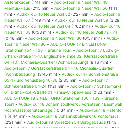
Alsterarkaden
(1:41 min) •
Audio-Tour 16 Neuer Wall 48
Mientus-Haus
(2:15 min) •
Audio-Tour 16 Neuer Wall 50
(1:11
min) •
Audio-Tour 16 Neuer Wall 52
(2:27 min) •
Audio-Tour 16
Neuer Wall 57
(1:49 min) •
Audio-Tour 16 Neuer Wall 59
(3:28
min) •
Audio-Tour 16 Neuer Wall 64
(1:02 min) •
Audio-Tour 16
Neuer Wall 63
(0:53 min) •
Audio-Tour 16 Neuer Wall 72 - 74
(0:48 min) •
Audio-Tour 16 Neuer Wall 80
(0:57 min) •
Audio-
Tour 16 Neuer Wall 86
•
AUDIO-TOUR 17 EINLEITUNG
[Stationen 154 - 158 = Braune Tour]
•
Audio-Tour 17 Ludwig-
Erhard-Straße 11–17, Englische Planke 02, (Gerstäckerstraße
04 –10), Michaelis-Quartier (Wohnbebauung)
(8:16 min) •
Audio-Tour 17 Gerstäckerstraße 04 - 10 Michealis-Quartier
(Wohnbebauung)
(3:45 min) •
Audio-Tour 17 Böhmkenstraße
05-17 und Venusberg 10-36
(2:35 min) •
Audio-Tour 17
Böhmkenstraße 04-24
(1:21 min) •
Audio-Tour 17 Schaarmarkt
01, Ditmar-Koel-Straße 01 Hanse-Clipper-Haus
(0:23 min) •
AUDIO-TOUR 18 EINLEITUNG [Stationen 160 - 169 = Braune
Tour]
•
Audio-Tour 18 Johannisbollwerk / Vorsetzen / Baumwall
Hochwasserschutzanlage
(10:34 min) •
Audio-Tour 18 Hafentor
1
(4:44 min) •
Audio-Tour 18 Johannisbollwerk 16 Kontorhaus
(2:21 min) •
Audio-Tour 18 Vorsetzen 54 Bürogebäude
(1:43