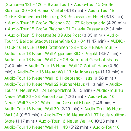
[Stationen 121 - 126 = Blaue Tour]
•
Audio-Tour 15 Große
Bleichen 30 - 34 Hanse-Viertel
(4:16 min) •
Audio-Tour 15
Große Bleichen und Heuberg 36 Renaissance-Hotel
(3:18 min)
•
Audio-Tour 15 Große Bleichen 23 - 27 Kaisergalerie
(4:29 min)
•
Audio-Tour 15 Große Bleichen 21 Galleria Passage
(2:34 min)
•
Audio-Tour 15 Poststraße 09 Alte Post
(3:05 min) •
Audio-
Tour 15 Bei der Stadtwassermühle 03 - 04
(1:47 min) •
AUDIO-
TOUR 16 EINLEITUNG [Stationen 128 - 152 = Blaue Tour]
•
Audio-Tour 16 Neuer Wall Allgemein BID - Projekt
(6:57 min) •
Audio-Tour 16 Neuer Wall 02 - 06 Büro- und Geschäftshaus
(1:00 min) •
Audio-Tour 16 Neuer Wall 10 Gutruf-Haus
(0:50
min) •
Audio-Tour 16 Neuer Wall 13 Mellinpassage
(1:19 min) •
Audio-Tour 16 Neuer Wall 18 Hildebrand-Haus
(0:58 min) •
Audio-Tour 16 Neuer Wall 22 Hübner-Haus
(1:13 min) •
Audio-
Tour 16 Neuer Wall 24 Leopoldshof
(0:15 min) •
Audio-Tour 16
Neuer Wall 26 - 28 Pinconhaus
(1:26 min) •
Audio-Tour 16
Neuer Wall 25 - 31 Wohn- und Geschäftshaus
(1:49 min) •
Audio-Tour 16 Neuer Wall 30
(2:29 min) •
Audio-Tour 16 Neuer
Wall 34
(0:50 min) •
Audio-Tour 16 Neuer Wall 37 Louis Vuitton-
Store
(1:17 min) •
Audio-Tour 16 Neuer Wall 40
(0:23 min) •
Audio-Tour 16 Neuer Wall 41 - 43
(5:22 min) •
Audio-Tour 16