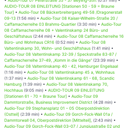
•
Audio-Tour 07 Peterstraße 35 - 37 Beyling-Stift
(0:57 min) •
AUDIO-TOUR 08 EINLEITUNG [Stationen 50 - 59 = Braune
Tour]
•
Audio-Tour 08 Bäckerbreitergang 49-58 /Dragonerstall
09-13
(1:56 min) •
Audio-Tour 08 Kaiser-Wilhelm-Straße 20 /
Caffamacherreihe 03 Brahms-Quartier
(3:30 min) •
Audio-Tour
08 Caffamacherreihe 08 + Valentinskamp 24 Büro- und
Geschäftshaus
(2:44 min) •
Audio-Tour 08 Caffamacherreihe 16
Büro- und Wohnhaus CR16
(0:52 min) •
Audio-Tour 08
Valtentinskamp 30, Wohn- und Geschäftshaus
(1:41 min) •
Audio-Tour 08 Valtentinskamp 32-39 / Speckstraße 83-87 /
Caffamacherreihe 37–49, „Komm in die Gänge“
(23:39 min) •
Audio-Tour 08 Valtentinskamp 40 - 42, Hamburger Engelsaal
(1:16 min) •
Audio-Tour 08 Valtentinskamp 45 a, Wohnhaus
(1:37 min) •
Audio-Tour 08 Valentinskamp 61 - 68, Scandic
Hamburg
(1:39 min) •
Audio-Tour 08 Valentinskamp 70,
Hochhaus
(9:05 min) •
AUDIO-TOUR 09 EINLEITUNG
[Stationen 61 - 70 = Braune Tour]
•
Audio-Tour 09
Dammtorstraße, Business Improvement District
(4:28 min) •
Audio-Tour 09 Stephansplatz 01 – 05 Oberpostdirektion
(Ostteil]
(2:39 min) •
Audio-Tour 09 Gorch-Fock-Wall 01a /
Dammtorwall 04, Oberpostdirektion [Mittelteil],
(2:43 min) •
Audio-Tour 09 Gorch-Fock-Wall 03–07 / Jungiusstraße 02 und