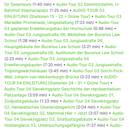
für Deserteure
(1:40 min) •
Audio-Tour 02 Dammtordamm, U-
Bahnhof Stephansplatz
(1:25 min) •
AUDIO-TOUR 03
EINLEITUNG [Stationen 15 - 22 = Grüne Tour]
•
Audio-Tour 03
Marseiller Promenade, Umgestaltung
(7:23 min) •
Audio-Tour
03 geplanter Erweiterungsbau der Hochschule
(0:46 min) •
Audio-Tour 03 Jungiusstraße 06, Bibliothek der Bucerius Law
School
(1:28 min) •
Audio-Tour 03 Jungiusstraße 06,
Hauptgebäude der Bucerius Law School
(3:21 min) •
Audio-
Tour 03 Jungiusstraße 06, Auditorium der Bucerius Law School
(2:23 min) •
Audio-Tour 03 Jungiusstraße 04
Erweiterungsbauten
(7:20 min) •
Audio-Tour 03 Jungiusstraße,
Tropengewächshäuser
(3:45 min) •
Audio-Tour 03 Gorch-Fock-
Wall, Johann-van-Valckenburgh-Brücke
(0:23 min) •
AUDIO-
TOUR 04 EINLEITUNG [Stationen 24 - 31 = Grüne Tour]
•
Audio-Tour 04 Sievekingplatz Geschichte der repräsentativen
Platzanlage
(3:59 min) •
Audio-Tour 04 Sievekingplatz 01,
Ziviljustizgebäude
(1:23 min) •
Audio-Tour 04 Sievekingplatz
02, Hanseatisches Oberlandesgericht
(2:04 min) •
Audio-Tour
04 Sievekingplatz 02, Mahnmal Hier + Jetzt
(3:07 min) •
Audio-
Tour 04 Sievekingplatz 03, Strafjustizgebäude
•
Audio-Tour 04
Holstenglacis 03, Untersuchungsgefängnis
(1:37 min) •
Audio-