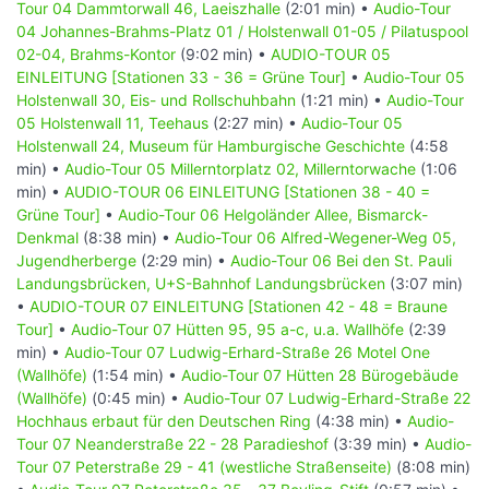
Tour 04 Dammtorwall 46, Laeiszhalle
(2:01 min) •
Audio-Tour
04 Johannes-Brahms-Platz 01 / Holstenwall 01-05 / Pilatuspool
02-04, Brahms-Kontor
(9:02 min) •
AUDIO-TOUR 05
EINLEITUNG [Stationen 33 - 36 = Grüne Tour]
•
Audio-Tour 05
Holstenwall 30, Eis- und Rollschuhbahn
(1:21 min) •
Audio-Tour
05 Holstenwall 11, Teehaus
(2:27 min) •
Audio-Tour 05
Holstenwall 24, Museum für Hamburgische Geschichte
(4:58
min) •
Audio-Tour 05 Millerntorplatz 02, Millerntorwache
(1:06
min) •
AUDIO-TOUR 06 EINLEITUNG [Stationen 38 - 40 =
Grüne Tour]
•
Audio-Tour 06 Helgoländer Allee, Bismarck-
Denkmal
(8:38 min) •
Audio-Tour 06 Alfred-Wegener-Weg 05,
Jugendherberge
(2:29 min) •
Audio-Tour 06 Bei den St. Pauli
Landungsbrücken, U+S-Bahnhof Landungsbrücken
(3:07 min)
•
AUDIO-TOUR 07 EINLEITUNG [Stationen 42 - 48 = Braune
Tour]
•
Audio-Tour 07 Hütten 95, 95 a-c, u.a. Wallhöfe
(2:39
min) •
Audio-Tour 07 Ludwig-Erhard-Straße 26 Motel One
(Wallhöfe)
(1:54 min) •
Audio-Tour 07 Hütten 28 Bürogebäude
(Wallhöfe)
(0:45 min) •
Audio-Tour 07 Ludwig-Erhard-Straße 22
Hochhaus erbaut für den Deutschen Ring
(4:38 min) •
Audio-
Tour 07 Neanderstraße 22 - 28 Paradieshof
(3:39 min) •
Audio-
Tour 07 Peterstraße 29 - 41 (westliche Straßenseite)
(8:08 min)