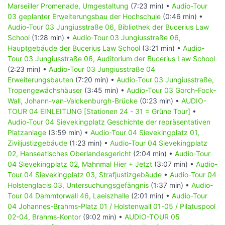
[1,9%] und AFD 5,4% [8,7%])
Marseiller Promenade, Umgestaltung
(7:23 min) •
Audio-Tour
03 geplanter Erweiterungsbau der Hochschule
(0:46 min) •
Unterteilung in die Audio-Touren:
Audio-Tour 03 Jungiusstraße 06, Bibliothek der Bucerius Law
School
(1:28 min) •
Audio-Tour 03 Jungiusstraße 06,
Die genannten Veränderungen werden gebündelt in die 18
Hauptgebäude der Bucerius Law School
(3:21 min) •
Audio-
Audio-Touren ausführlich dargestellt. Die textlichen
Tour 03 Jungiusstraße 06, Auditorium der Bucerius Law School
Darstellungen sind kurz abgefasst, während die
(2:23 min) •
Audio-Tour 03 Jungiusstraße 04
genaueren Hintergründe und Intentionen, die diesen
Erweiterungsbauten
(7:20 min) •
Audio-Tour 03 Jungiusstraße,
Veränderungen zugrunde liegen, in den jeweiligen
Tropengewächshäuser
(3:45 min) •
Audio-Tour 03 Gorch-Fock-
Hörpassagen ausführlich erläutert werden.
Wall, Johann-van-Valckenburgh-Brücke
(0:23 min) •
AUDIO-
Differenzierte Unterteilung der Audio-
TOUR 04 EINLEITUNG [Stationen 24 - 31 = Grüne Tour]
•
Audio-Tour 04 Sievekingplatz Geschichte der repräsentativen
Touren in die Tourenpakete Grün, Braun,
Platzanlage
(3:59 min) •
Audio-Tour 04 Sievekingplatz 01,
Rosa und Blau:
Ziviljustizgebäude
(1:23 min) •
Audio-Tour 04 Sievekingplatz
Grün:
Wenn Sie die Audio-Touren 01 - 06 wählen, so
02, Hanseatisches Oberlandesgericht
(2:04 min) •
Audio-Tour
können Sie auf dem Grünen Band von der Alster bis zur
04 Sievekingplatz 02, Mahnmal Hier + Jetzt
(3:07 min) •
Audio-
Elbe gelangen. Bei einer Hör-Dauer von knapp 2 Stunden
Tour 04 Sievekingplatz 03, Strafjustizgebäude
•
Audio-Tour 04
können Sie auf rund 6,3 km rund 35 Stationen auf diesen
Holstenglacis 03, Untersuchungsgefängnis
(1:37 min) •
Audio-
Audio-Touren betrachten.
Tour 04 Dammtorwall 46, Laeiszhalle
(2:01 min) •
Audio-Tour
Braun:
Wenn Sie die Audio-Touren 07 -09 in der
04 Johannes-Brahms-Platz 01 / Holstenwall 01-05 / Pilatuspool
Innenstadt sowie die Audio-Touren 17 + 18 an der Elbe
02-04, Brahms-Kontor
(9:02 min) •
AUDIO-TOUR 05