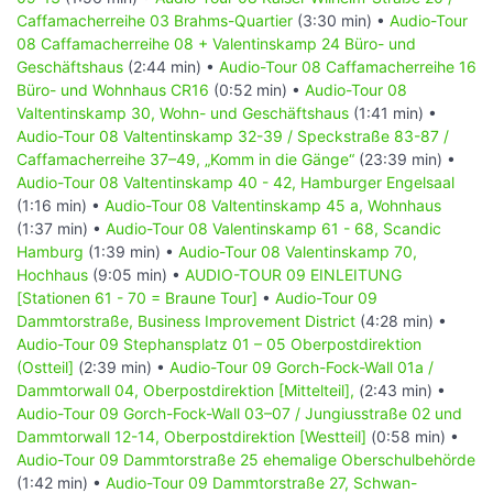
Tour]
Caffamacherreihe 03 Brahms-Quartier
(3:30 min) •
Audio-Tour
08 Besichtigungspunkte ca. 28 Minuten Betrachtung und
08 Caffamacherreihe 08 + Valentinskamp 24 Büro- und
22:40
Minuten Hör-Dauer.
Geschäftshaus
(2:44 min) •
Audio-Tour 08 Caffamacherreihe 16
Büro- und Wohnhaus CR16
(0:52 min) •
Audio-Tour 08
Ausgangspunkt für die 8 Besichtigungspunkte ist die
Valtentinskamp 30, Wohn- und Geschäftshaus
(1:41 min) •
Esplanade Ecke Neuer Jungfernstieg. Von hier geht es auf
Audio-Tour 08 Valtentinskamp 32-39 / Speckstraße 83-87 /
der nördlichen Seite der Esplanade bis zur Kreuzung
Caffamacherreihe 37–49, „Komm in die Gänge“
(23:39 min) •
Neuer Jungfernstieg und dann durch den Park bis zum
Audio-Tour 08 Valtentinskamp 40 - 42, Hamburger Engelsaal
Dammtordamm. Von hier gelangt man über die
(1:16 min) •
Audio-Tour 08 Valtentinskamp 45 a, Wohnhaus
Fußgängerbrücke zur Tour 02.
(1:37 min) •
Audio-Tour 08 Valentinskamp 61 - 68, Scandic
Hamburg
(1:39 min) •
Audio-Tour 08 Valentinskamp 70,
Die erste Tour befindet sich auf dem historischen
Hochhaus
(9:05 min) •
AUDIO-TOUR 09 EINLEITUNG
Wallanlagen, dem heutigen grünen Band von der Alster bis
[Stationen 61 - 70 = Braune Tour]
•
Audio-Tour 09
an die Elbe.
Dammtorstraße, Business Improvement District
(4:28 min) •
Audio-Tour 09 Stephansplatz 01 – 05 Oberpostdirektion
Audio-Tour 02 Alter Botanischer Garten
(Ostteil]
(2:39 min) •
Audio-Tour 09 Gorch-Fock-Wall 01a /
[Stationen 09 -13 = Grüne Tour]
Dammtorwall 04, Oberpostdirektion [Mittelteil],
(2:43 min) •
Audio-Tour 09 Gorch-Fock-Wall 03–07 / Jungiusstraße 02 und
03 Besichtigungspunkte ca. 22 Minuten Betrachtung und
Dammtorwall 12-14, Oberpostdirektion [Westteil]
(0:58 min) •
15:30
Minuten Hör-Dauer.
Audio-Tour 09 Dammtorstraße 25 ehemalige Oberschulbehörde
(1:42 min) •
Audio-Tour 09 Dammtorstraße 27, Schwan-
Am westlichen Rand der Neustadt kann man über die