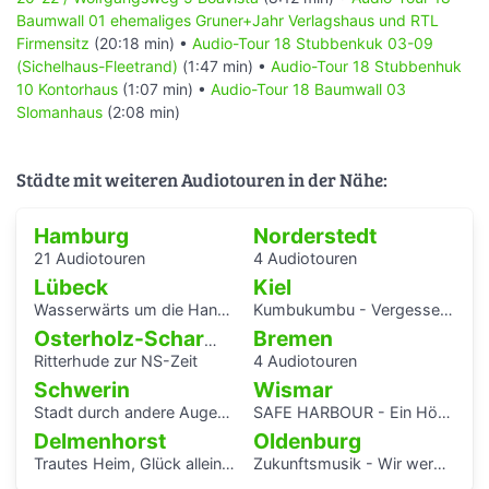
Wallanlagen mit dem prägnanten Bismarck Denkmal in der
Baumwall 01 ehemaliges Gruner+Jahr Verlagshaus und RTL
Parkanlage. Dieses monumentale Denkmal wurde bis
Firmensitz
(20:18 min) •
Audio-Tour 18 Stubbenkuk 03-09
2023 umfassend saniert und erstrahlt seitdem in neuen
(Sichelhaus-Fleetrand)
(1:47 min) •
Audio-Tour 18 Stubbenhuk
Glanz.
10 Kontorhaus
(1:07 min) •
Audio-Tour 18 Baumwall 03
Slomanhaus
(2:08 min)
1868 wurde eine ca. 14 ha große Teilfläche südlich vom
Millerntorplatz und dem Zeughausmarkt für eine
Gartenausstellung hergerichtet. Der Ort war gut gewählt,
Städte mit weiteren Audiotouren in der Nähe:
bot die Topographie mit dem ehemaligen Wallgraben, den
Anhöhen alter Bastionen und den Blicken auf die Elbe
Hamburg
Norderstedt
doch ein reizvolles Umfeld. Die Anlage bekam nach der
21 Audiotouren
4 Audiotouren
Ausstellung den Namen Elbpark.
Die Aufstellung des Bismarck-Denkmals brachte dem Park
Lübeck
Kiel
später bereits eine weitreichende Veränderung. Mit der
Wasserwärts um die Hansestadt Lübek herum
Kumbukumbu - Vergessenen Stimmen auf der Spur
um 1910 erbauten Hochbahn, die hier weitgehend
Bremen
Osterholz-Scharmbeck
unterirdisch geführt wurde, konnte eine weitere
Ritterhude zur NS-Zeit
4 Audiotouren
Unterteilung der Grünanlage vermieden werden.
Schwerin
Wismar
Stadt durch andere Augen - Schwerin Dreesch
SAFE HARBOUR - Ein Hörspaziergang über Migrationsgeschichte
Die Umgestaltung vom Alten Elbpark erfolgte in den
Delmenhorst
Oldenburg
1950er Jahren mit der mutigen und richtigen Errichtung
Trautes Heim, Glück allein - interaktiver Audiowalk zum Einfamilienhaus von Katrin Bretschneider &Company
Zukunftsmusik - Wir werden uns erinnert haben.
der Jugendherberge auf dem Stintfang. Der vorgelagerte
Paula-Karpinski-Platz soll an die frühere Bastion der