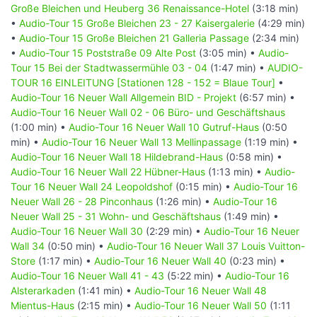
Große Bleichen und Heuberg 36 Renaissance-Hotel
(3:18 min)
ermöglichte die Verbindung des grünen Bandes unterhalb
•
Audio-Tour 15 Große Bleichen 23 - 27 Kaisergalerie
(4:29 min)
der großen Doppelplatzanlage.
•
Audio-Tour 15 Große Bleichen 21 Galleria Passage
(2:34 min)
Audio-Tour 05 Große Wallanlagen
•
Audio-Tour 15 Poststraße 09 Alte Post
(3:05 min) •
Audio-
Tour 15 Bei der Stadtwassermühle 03 - 04
(1:47 min) •
AUDIO-
[Stationen 32 - 36 = Grüne Tour]
TOUR 16 EINLEITUNG [Stationen 128 - 152 = Blaue Tour]
•
04 Besichtigungspunkte ca. 20 Minuten Betrachtung und
Audio-Tour 16 Neuer Wall Allgemein BID - Projekt
(6:57 min) •
09:52
Minuten Hör-Dauer.
Audio-Tour 16 Neuer Wall 02 - 06 Büro- und Geschäftshaus
(1:00 min) •
Audio-Tour 16 Neuer Wall 10 Gutruf-Haus
(0:50
Wie schon in den vorigen Touren beschrieben, ist die rund
min) •
Audio-Tour 16 Neuer Wall 13 Mellinpassage
(1:19 min) •
47 ha große Grünanlage Planten un Blomen eine der
Audio-Tour 16 Neuer Wall 18 Hildebrand-Haus
(0:58 min) •
erstaunlichsten und vielschichtigen Parkanlagen der
Audio-Tour 16 Neuer Wall 22 Hübner-Haus
(1:13 min) •
Audio-
Stadt. Die Flächen der einstigen Festungsanlagen,
Tour 16 Neuer Wall 24 Leopoldshof
(0:15 min) •
Audio-Tour 16
deshalb auch der Name Wallanlagen führten zu der
Neuer Wall 26 - 28 Pinconhaus
(1:26 min) •
Audio-Tour 16
großen Parkanlage.
Neuer Wall 25 - 31 Wohn- und Geschäftshaus
(1:49 min) •
Die Kriegszerstörungen führten dazu, dass bisher mit
Audio-Tour 16 Neuer Wall 30
(2:29 min) •
Audio-Tour 16 Neuer
Wasser gefüllte alte Wallanlagengräben mit Trümmern
Wall 34
(0:50 min) •
Audio-Tour 16 Neuer Wall 37 Louis Vuitton-
verfüllt und die Flächen eingeebnet wurden. Nach dem
Store
(1:17 min) •
Audio-Tour 16 Neuer Wall 40
(0:23 min) •
Krieg wurde das Gelände 1953 Schauplatz der ersten von
Audio-Tour 16 Neuer Wall 41 - 43
(5:22 min) •
Audio-Tour 16
drei Internationalen Gartenschauen (1953, 1963, 1973).
Alsterarkaden
(1:41 min) •
Audio-Tour 16 Neuer Wall 48
Als Symbol für Neuanfang, Demokratie und
Mientus-Haus
(2:15 min) •
Audio-Tour 16 Neuer Wall 50
(1:11
Internationalität dienten nicht nur gärtnerische, sondern