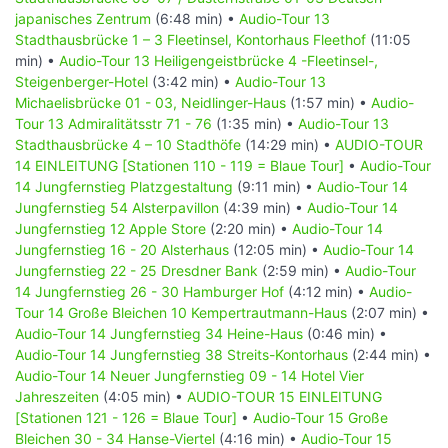
Form einer Rückführung von Straßenräumen einst für den
japanisches Zentrum
(6:48 min) •
Audio-Tour 13
Individualverkehr und heute nur für Radfahrer und
Stadthausbrücke 1 – 3 Fleetinsel, Kontorhaus Fleethof
(11:05
Fußgänger.
min) •
Audio-Tour 13 Heiligengeistbrücke 4 -Fleetinsel-,
Steigenberger-Hotel
(3:42 min) •
Audio-Tour 13
Audio-Tour 04 Sievekingplatz mit den
Michaelisbrücke 01 - 03, Neidlinger-Haus
(1:57 min) •
Audio-
Gerichten und Johannes-Brahms-Platz
Tour 13 Admiralitätsstr 71 - 76
(1:35 min) •
Audio-Tour 13
[Stationen 23 - 31 = Grüne Tour]
Stadthausbrücke 4 – 10 Stadthöfe
(14:29 min) •
AUDIO-TOUR
14 EINLEITUNG [Stationen 110 - 119 = Blaue Tour]
•
Audio-Tour
08 Besichtigungspunkte ca. 44 Minuten Betrachtung und
14 Jungfernstieg Platzgestaltung
(9:11 min) •
Audio-Tour 14
25:17
Minuten Hör-Dauer.
Jungfernstieg 54 Alsterpavillon
(4:39 min) •
Audio-Tour 14
Jungfernstieg 12 Apple Store
(2:20 min) •
Audio-Tour 14
Das Gerichtsviertel liegt an den halbkreisförmig die innere
Jungfernstieg 16 - 20 Alsterhaus
(12:05 min) •
Audio-Tour 14
Stadt umgebenen Straßenzügen, die alle mit Wall enden
Jungfernstieg 22 - 25 Dresdner Bank
(2:59 min) •
Audio-Tour
(Holstenwall, Gorch-Fock-Wall, Glockengießerwall,
14 Jungfernstieg 26 - 30 Hamburger Hof
(4:12 min) •
Audio-
Steinwall, Klosterwall) Mit der Niederlegung der
Tour 14 Große Bleichen 10 Kempertrautmann-Haus
(2:07 min) •
Festungsanlagen entstand ein neuer Stadtraum, an dem
Audio-Tour 14 Jungfernstieg 34 Heine-Haus
(0:46 min) •
zahlreiche Verwaltungs- und Versorgungsgebäude,
Audio-Tour 14 Jungfernstieg 38 Streits-Kontorhaus
(2:44 min) •
Justiz- und Verkehrsbauten, Verbands-, Büro und
Audio-Tour 14 Neuer Jungfernstieg 09 - 14 Hotel Vier
Geschäftshäuser errichtet wurden.
Jahreszeiten
(4:05 min) •
AUDIO-TOUR 15 EINLEITUNG
[Stationen 121 - 126 = Blaue Tour]
•
Audio-Tour 15 Große
Ein positiver Wandel aus den 1960er Jahren setzte mit
Bleichen 30 - 34 Hanse-Viertel
(4:16 min) •
Audio-Tour 15
den Internationalen Gartenbauausstellung ein und