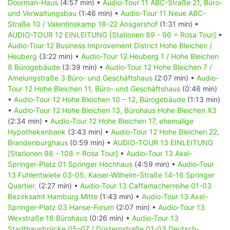
Doorman-Haus
(4:57 min) •
Audio-Tour 11 ABC-Straße 21, Büro-
26:50
Minuten Hör-Dauer.
und Verwaltungsbau
(1:46 min) •
Audio-Tour 11 Neue ABC-
Straße 10 / Valentinskamp 18-22 Ansgershof
(1:31 min) •
Dieser nördlichste Teilabschnitt im Stadtteil hat aktuell
AUDIO-TOUR 12 EINLEITUNG [Stationen 89 - 96 = Rosa Tour]
•
eine umfassende Veränderung erfahren und Sie werden
Audio-Tour 12 Business Improvement District Hohe Bleichen /
die Grenze zum benachbarten Stadtteil St. Pauli mit dem
Heuberg
(3:22 min) •
Audio-Tour 12 Heuberg 1 / Hohe Bleichen
dort grundsaniertem Congress Center Hamburg (CCH)
8 Bürogebäude
(3:39 min) •
Audio-Tour 12 Hohe Bleichen 7 /
kaum wiedererkennen, wenn Sie lange Zeit nicht mehr hier
Amelungstraße 3 Büro- und Geschäftshaus
(2:07 min) •
Audio-
gewesen sind. Bildete einst eine hohe Betonmauer den
Tour 12 Hohe Bleichen 11, Büro- und Geschäftshaus
(0:46 min)
Rand zur Parkfläche, so ist diese abgetragen und der
•
Audio-Tour 12 Hohe Bleichen 10 – 12, Bürogebäude
(1:13 min)
Park und somit auch die Verbindung zwischen S- und U-
•
Audio-Tour 12 Hohe Bleichen 13, Bürohaus Hohe Bleichen X3
Bahn sehr attraktiv umgestaltet worden. Es ist aus
(2:34 min) •
Audio-Tour 12 Hohe Bleichen 17, ehemalige
heutiger Sicht kaum vorstellbar, wie die Fußgänger einst
Hypothekenbank
(3:43 min) •
Audio-Tour 12 Hohe Bleichen 22,
über eine Brücke die Marseiller Straße am Dammtordamm
Brandenburghaus
(0:59 min) •
AUDIO-TOUR 13 EINLEITUNG
überwinden mussten.
[Stationen 98 - 108 = Rosa Tour]
•
Audio-Tour 13 Axel-
Ein äußerst positiver Wandel führte um die
Springer-Platz 01 Springer Hochhaus
(4:59 min) •
Audio-Tour
Jahrtausendwende zur Umnutzung des alten Botanischen
13 Fuhlentwiete 03-05, Kaiser-Wilhelm-Straße 14-16 Springer
Instituts in eine Universität und 20 Jahre später zum
Quartier,
(2:27 min) •
Audio-Tour 13 Caffamacherreihe 01-03
Rückbau der Marseiller Straße. In der Folge konnten die
Bezirksamt Hamburg Mitte
(1:43 min) •
Audio-Tour 13 Axel-
Parkanlagen um fast eine Hektar vergrößert werden und
Springer-Platz 03 Hanse-Forum
(2:07 min) •
Audio-Tour 13
der Platz vor dem Dammtorbahnhof deutlich aufgewertet
Wexstraße 16 Bürohaus
(0:26 min) •
Audio-Tour 13
werden. Ein Musterbeispiel einer positiven Entwicklung in
Stadthausbrücke 05–07 / Düsternstraße 01-03 Deutsch-