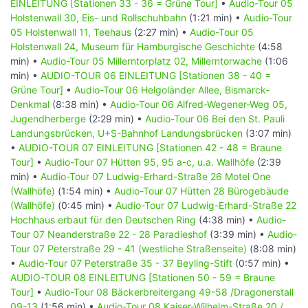
wählen, so sind dies überwiegend Wohnungs-und
EINLEITUNG [Stationen 33 - 36 = Grüne Tour]
•
Audio-Tour 05
Bürobauten. Auf knapp 3 Stunden Hör-Dauer können Sie
Holstenwall 30, Eis- und Rollschuhbahn
(1:21 min) •
Audio-Tour
auf fast 6 km rund 42 Stationen auf diesen Audio-Touren
05 Holstenwall 11, Teehaus
(2:27 min) •
Audio-Tour 05
betrachten. Dies sind für die Innenstadt 27 Stationen auf
Holstenwall 24, Museum für Hamburgische Geschichte
(4:58
3,7 km für ca. 1 Stunde und 40 Minuten und für Audio-
min) •
Audio-Tour 05 Millerntorplatz 02, Millerntorwache
(1:06
Touren 17 + 18 an der Elbe für 15 Stationen auf 1 Stunde
min) •
AUDIO-TOUR 06 EINLEITUNG [Stationen 38 - 40 =
und 12 Minuten für 2,2 km.
Grüne Tour]
•
Audio-Tour 06 Helgoländer Allee, Bismarck-
Rosa:
Wenn Sie die Audio-Touren 10 - 13 wählen, so sind
Denkmal
(8:38 min) •
Audio-Tour 06 Alfred-Wegener-Weg 05,
dies überwiegend Geschäfts-und Bürobauten mit 2
Jugendherberge
(2:29 min) •
Audio-Tour 06 Bei den St. Pauli
Stunden Hör-Dauer mit 4,2 km und 34 Stationen.
Landungsbrücken, U+S-Bahnhof Landungsbrücken
(3:07 min)
Blau:
Wenn Sie die Audio-Touren 14 - 16 wählen, so sind
•
AUDIO-TOUR 07 EINLEITUNG [Stationen 42 - 48 = Braune
dies überwiegend reine Geschäftsbauten mit Hunderten
Tour]
•
Audio-Tour 07 Hütten 95, 95 a-c, u.a. Wallhöfe
(2:39
von Läden. Für die drei Audio-Touren stehen knapp 1
min) •
Audio-Tour 07 Ludwig-Erhard-Straße 26 Motel One
Stunde und 45 Minuten Hör-Dauer für 41 Stationen zur
(Wallhöfe)
(1:54 min) •
Audio-Tour 07 Hütten 28 Bürogebäude
Verfügung. Für diese Audio-Touren sind rund zur 2,9 km
(Wallhöfe)
(0:45 min) •
Audio-Tour 07 Ludwig-Erhard-Straße 22
einzuplanen.
Hochhaus erbaut für den Deutschen Ring
(4:38 min) •
Audio-
Tour 07 Neanderstraße 22 - 28 Paradieshof
(3:39 min) •
Audio-
ÜBERSICHT DER 18 AUDIO-TOUREN
Tour 07 Peterstraße 29 - 41 (westliche Straßenseite)
(8:08 min)
•
Audio-Tour 07 Peterstraße 35 - 37 Beyling-Stift
(0:57 min) •
Audio-Tour 01 Esplanade mit Gustav-
AUDIO-TOUR 08 EINLEITUNG [Stationen 50 - 59 = Braune
Mahler-Park [Stationen 01 - 08 = Grüne
Tour]
•
Audio-Tour 08 Bäckerbreitergang 49-58 /Dragonerstall
09-13
(1:56 min) •
Audio-Tour 08 Kaiser-Wilhelm-Straße 20 /