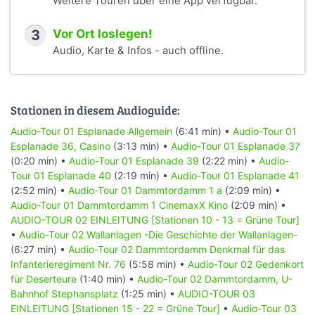
Weitere Touren über eine App verfügbar.
sind im Überfluss vorhanden, Einzelhandel ist in allen
Preislagen im Überfluss vorhanden.
3
Vor Ort loslegen!
Audio, Karte & Infos - auch offline.
Bekanntheitsgrad:
Der Bekanntheitsgrad der Neustadt ist gering, der
Stadtteil wird eher als Innenstadt von Hamburg
Stationen in diesem Audioguide:
betrachtet. Zusammen mit der benachbarten Altstadt
bilden beide Stadtteile die eigentliche Innenstadt von
Audio-Tour 01 Esplanade Allgemein
(6:41 min) •
Audio-Tour 01
Hamburg. Flächenmäßig ähnlich groß (Altstadt 235 ha,
Esplanade 36, Casino
(3:13 min) •
Audio-Tour 01 Esplanade 37
Neustadt 225 ha), so unterscheiden sie sich jedoch
(0:20 min) •
Audio-Tour 01 Esplanade 39
(2:22 min) •
Audio-
hinsichtlich der Einwohneranzahl mit lediglich 2.350 in der
Tour 01 Esplanade 40
(2:19 min) •
Audio-Tour 01 Esplanade 41
Altstadt, aber 12.920 in der Neustadt. (Zahlen Ende 2020)
(2:52 min) •
Audio-Tour 01 Dammtordamm 1 a
(2:09 min) •
Dagegen dominiert die Anzahl der Beschäftigten mit über
Audio-Tour 01 Dammtordamm 1 CinemaxX Kino
(2:09 min) •
125.000 in der Altstadt, gegenüber 73.000 in der
AUDIO-TOUR 02 EINLEITUNG [Stationen 10 - 13 = Grüne Tour]
Neustadt (Beschäftigten-Zahlen aus 1970) Bei der letzten
•
Audio-Tour 02 Wallanlagen -Die Geschichte der Wallanlagen-
Bürgerschaftswahl [Hamburger Werte in Klammern] im
(6:27 min) •
Audio-Tour 02 Dammtordamm Denkmal für das
März 2025 dominierten hier die SPD und die Grünen mit
Infanterieregiment Nr. 76
(5:58 min) •
Audio-Tour 02 Gedenkort
28,2% [33,1%] und 24,9% [16,7%] und den Linken mit
für Deserteure
(1:40 min) •
Audio-Tour 02 Dammtordamm, U-
17,2% [17,3%]. Die übrigen Parteien liegen außer der CDU
Bahnhof Stephansplatz
(1:25 min) •
AUDIO-TOUR 03
im einstelligen Bereich (CDU 13,3% [13,3%], FDP 2,6%
EINLEITUNG [Stationen 15 - 22 = Grüne Tour]
•
Audio-Tour 03