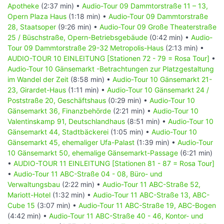
Apotheke
(2:37 min) •
Audio-Tour 09 Dammtorstraße 11 – 13,
sechs Touren auf einem grünen Band bis zur Elbe
Opern Plaza Haus
(1:18 min) •
Audio-Tour 09 Dammtorstraße
gelangen. Dieser Weg ist ein zeitgeschichtlicher
28, Staatsoper
(9:26 min) •
Audio-Tour 09 Große Theaterstraße
Spaziergang in den Anlagen von den Wallanlagen (auch
25 / Büschstraße, Opern-Betriebsgebäude
(0:42 min) •
Audio-
als Planten un Blomen bezeichnet) und es ist ein grüner
Tour 09 Dammtorstraße 29-32 Metropolis-Haus
(2:13 min) •
Luxus der Stadt innerhalb der Innenstadt von hier bis an
AUDIO-TOUR 10 EINLEITUNG [Stationen 72 - 79 = Rosa Tour]
•
die Elbe gelangen zu können. Es handelt sich dabei um
Audio-Tour 10 Gänsemarkt -Betrachtungen zur Platzgestaltung
die zentralste und älteste Parkanlage der Stadt.
im Wandel der Zeit
(8:58 min) •
Audio-Tour 10 Gänsemarkt 21-
23, Girardet-Haus
(1:11 min) •
Audio-Tour 10 Gänsemarkt 24 /
Diese Tour befindet sich das letzte noch im Original
Poststraße 20, Geschäftshaus
(0:29 min) •
Audio-Tour 10
erhaltenen Abschnitt des Wasserbeckens von den
Gänsemarkt 36, Finanzbehörde
(2:21 min) •
Audio-Tour 10
einstigen Wallanlagen. Ein positiver Wandel aus den 60er
Valentinskamp 91, Deutschlandhaus
(8:51 min) •
Audio-Tour 10
Jahren setzte mit den Internationalen
Gänsemarkt 44, Stadtbäckerei
(1:05 min) •
Audio-Tour 10
Gartenbauausstellung ein und führte zu den heutigen
Gänsemarkt 45, ehemaliger Ufa-Palast
(1:39 min) •
Audio-Tour
Gewächshäusern im Park und den Verknüpfungen der
10 Gänsemarkt 50, ehemalige Gänsemarkt-Passage
(6:21 min)
grünen Teilflächen unter den sie querenden Straßen.
•
AUDIO-TOUR 11 EINLEITUNG [Stationen 81 - 87 = Rosa Tour]
•
Audio-Tour 11 ABC-Straße 04 - 08, Büro- und
Audio-Tour 03 Marseiller Promenade und
Verwaltungsbau
(2:22 min) •
Audio-Tour 11 ABC-Straße 52,
Bucerius Law School [Stationen 14 - 22 =
Mariott-Hotel
(1:32 min) •
Audio-Tour 11 ABC-Straße 13, ABC-
Grüne Tour]
Cube 15
(3:07 min) •
Audio-Tour 11 ABC-Straße 19, ABC-Bogen
(4:42 min) •
Audio-Tour 11 ABC-Straße 40 - 46, Kontor- und
06 Besichtigungspunkte ca. 41 Minuten Betrachtung und