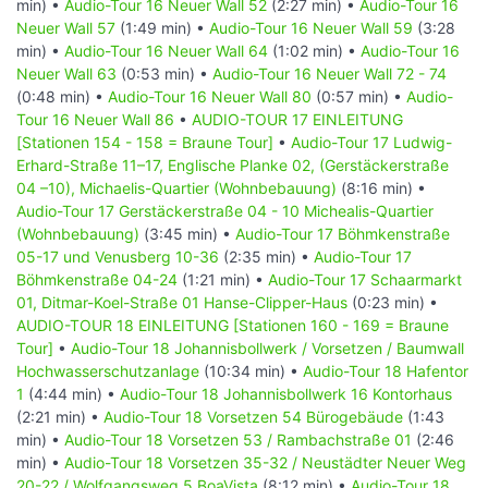
min) •
Audio-Tour 16 Neuer Wall 52
(2:27 min) •
Audio-Tour 16
auch architektonische Werke, die i.d.R. allerdings nur für
Neuer Wall 57
(1:49 min) •
Audio-Tour 16 Neuer Wall 59
(3:28
eine temporäre Nutzung konzipiert waren. Lediglich das
min) •
Audio-Tour 16 Neuer Wall 64
(1:02 min) •
Audio-Tour 16
hier gelegene Teehaus ist noch ein erhaltener Zeuge aus
Neuer Wall 63
(0:53 min) •
Audio-Tour 16 Neuer Wall 72 - 74
jener Zeit. Die neuen Wasseranlagen, gerade in diesem
(0:48 min) •
Audio-Tour 16 Neuer Wall 80
(0:57 min) •
Audio-
auch als große Wallanlagen bezeichneten Teil aus der Zeit
Tour 16 Neuer Wall 86
•
AUDIO-TOUR 17 EINLEITUNG
nach dem Krieg, wurden dann deutlich flacher und
[Stationen 154 - 158 = Braune Tour]
•
Audio-Tour 17 Ludwig-
geometrisch geformt.
Erhard-Straße 11–17, Englische Planke 02, (Gerstäckerstraße
04 –10), Michaelis-Quartier (Wohnbebauung)
(8:16 min) •
Die Notwendigkeit nach dem Krieg den Schutt abladen zu
Audio-Tour 17 Gerstäckerstraße 04 - 10 Michealis-Quartier
müssen und die letzte Umgestaltung dieses Teils der
(Wohnbebauung)
(3:45 min) •
Audio-Tour 17 Böhmkenstraße
Wallanlagen mit der Gartenbauausstellung in den 1970er
05-17 und Venusberg 10-36
(2:35 min) •
Audio-Tour 17
Jahren führt heute zu einem eher heterogenen
Böhmkenstraße 04-24
(1:21 min) •
Audio-Tour 17 Schaarmarkt
Gesamteindruck.
01, Ditmar-Koel-Straße 01 Hanse-Clipper-Haus
(0:23 min) •
AUDIO-TOUR 18 EINLEITUNG [Stationen 160 - 169 = Braune
Audio-Tour 06 Alter Elbpark und Stintfang
Tour]
•
Audio-Tour 18 Johannisbollwerk / Vorsetzen / Baumwall
[Stationen 37 - 40 = Grüne Tour]
Hochwasserschutzanlage
(10:34 min) •
Audio-Tour 18 Hafentor
1
(4:44 min) •
Audio-Tour 18 Johannisbollwerk 16 Kontorhaus
03 Besichtigungspunkte ca. 25 Minuten Betrachtung und
(2:21 min) •
Audio-Tour 18 Vorsetzen 54 Bürogebäude
(1:43
über
14:14
Minuten Hör-Dauer.
min) •
Audio-Tour 18 Vorsetzen 53 / Rambachstraße 01
(2:46
min) •
Audio-Tour 18 Vorsetzen 35-32 / Neustädter Neuer Weg
Dies ist die letzte Tour der bis an die Elbe reichenden
20-22 / Wolfgangsweg 5 BoaVista
(8:12 min) •
Audio-Tour 18