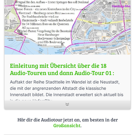
Einleitung mit Übersicht über die 18
Audio-Touren und dann Audio-Tour 01 :
Auftakt der Reihe Stadtteile im Wandel ist die Neustadt,
die mit der angrenzenden Altstadt die klassische
Innenstadt bildet. Die Innenstadt erweitert sich aktuell bis
in die neue HafenCity.
Etliche Stadtteile vorwiegend in der inneren Stadt haben
Hör dir die Audiotour jetzt an, am besten in der
in den letzten Jahrzehnten eine besonders dynamische
Großansicht
.
Wandlung vollzogen. Die Baustruktur wurde umfänglich
saniert, es wurde munter abgerissen und viele Neubauten