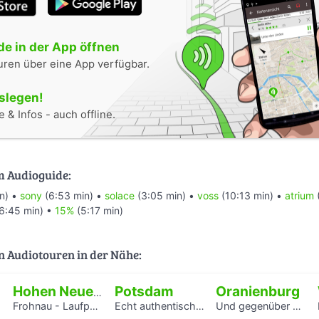
e in der App öffnen
uren über eine App verfügbar.
oslegen!
 & Infos - auch offline.
m Audioguide:
n) •
sony
(6:53 min) •
solace
(3:05 min) •
voss
(10:13 min) •
atrium
6:45 min) •
15%
(5:17 min)
n Audiotouren in der Nähe:
Potsdam
Oranienburg
Hohen Neuendorf
Frohnau - Laufpark Reinickendorf
Echt authentisch? Ein Hörspaziergang durch Potsdams Mitte
Und gegenüber spielt die Blaskapelle