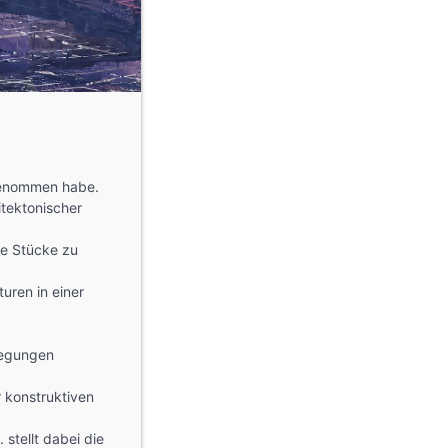
fgenommen habe.
itektonischer
te Stücke zu
uren in einer
ewegungen
 konstruktiven
. stellt dabei die