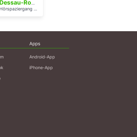
Dessau-Roßlau
örspaziergang rund um die Laubenganghäuser der Bauhaussiedlung Törten
Apps
am
Android-App
ok
iPhone-App
e