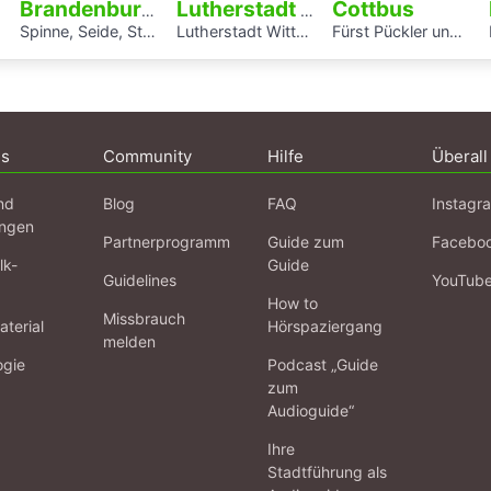
Cottbus
Brandenburg an der Havel
Lutherstadt Wittenberg
Spinne, Seide, Stahl – Arbeit und Kunst in Brandenburg.
Lutherstadt Wittenberg
Fürst Pückler und Branitz
H
ns
Community
Hilfe
Überall
nd
Blog
FAQ
Instagr
ngen
Partnerprogramm
Guide zum
Facebo
lk-
Guide
Guidelines
YouTub
How to
Missbrauch
terial
Hörspaziergang
melden
ogie
Podcast „Guide
zum
Audioguide“
Ihre
Stadtführung als