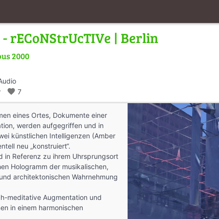
a - rECoNStrUcTIVe | Berlin
pus 2000
Audio
_walk
favorite
7
men eines Ortes, Dokumente einer
tion, werden aufgegriffen und in
zwei künstlichen Intelligenzen (Amber
tell neu „konstruiert“.
d in Referenz zu ihrem Uhrsprungsort
hen Hologramm der musikalischen,
n und architektonischen Wahrnehmung
sch-meditative Augmentation und
en in einem harmonischen