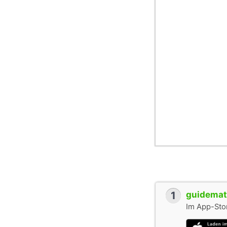
1
guidemate
Im App-Stor