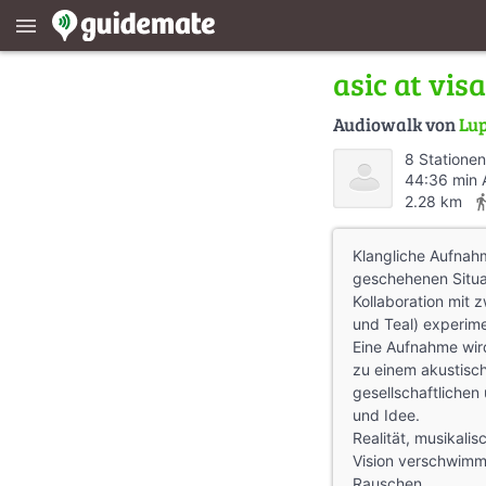
menu
asic at vis
Audiowalk von
Lu
8 Stationen
44:36 min 
directions
2.28 km
Klangliche Aufnah
geschehenen Situa
Kollaboration mit 
und Teal) experimen
Eine Aufnahme wir
zu einem akustisc
gesellschaftliche
und Idee.
Realität, musikali
Vision verschwimm
Rauschen.