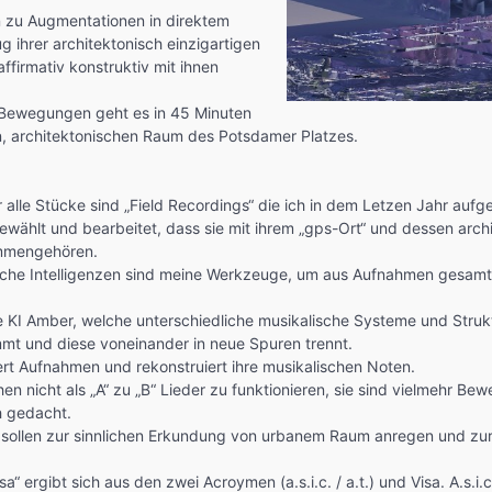
 zu Augmentationen in direktem
 ihrer architektonisch einzigartigen
ffirmativ konstruktiv mit ihnen
 Bewegungen geht es in 45 Minuten
, architektonischen Raum des Potsdamer Platzes.
 alle Stücke sind „Field Recordings“ die ich in dem Letzen Jahr au
ewählt und bearbeitet, dass sie mit ihrem „gps-Ort“ und dessen arch
mmengehören.
liche Intelligenzen sind meine Werkzeuge, um aus Aufnahmen gesam
e KI Amber, welche unterschiedliche musikalische Systeme und Strukt
t und diese voneinander in neue Spuren trennt.
iert Aufnahmen und rekonstruiert ihre musikalischen Noten.
en nicht als „A“ zu „B“ Lieder zu funktionieren, sie sind vielmehr B
 gedacht.
 sollen zur sinnlichen Erkundung von urbanem Raum anregen und zur
isa“ ergibt sich aus den zwei Acroymen (a.s.i.c. / a.t.) und Visa. A.s.i.c