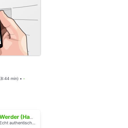
(8:44 min) •
-
Werder (Havel)
Echt authentisch? Ein Hörspaziergang durch Potsdams Mitte