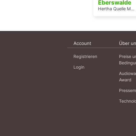
Eberswalde
Hertha Quelle Moorwanderung
Account
Über u
Registrieren
Preise u
Bedingu
Login
Audiowa
Award
Pressema
Technol