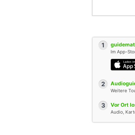
1
guidemate
Im App-Stor
2
Audioguid
Weitere To
3
Vor Ort l
Audio, Karte