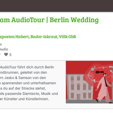
am AudioTour | Berlin Wedding
zpoeten Habert, Bader-Iskraut, Völk GbR
en
Audio
_walk
favorite
5
AudioTour führt dich durch Berlin
dbrunnen, geleitet von den
ern Jesko & Samson von den
n spannenden und unterhaltsamen
 du auf der Strecke siehst,
eils passende Slamtexte, Musik und
er Künstler und Künstlerinnen.