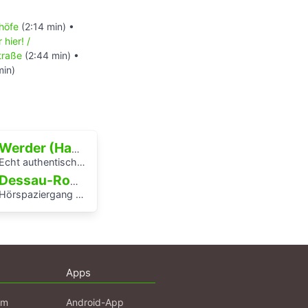
höfe
(2:14 min) •
 hier! /
traße
(2:44 min) •
min)
Werder (Havel)
Echt authentisch? Ein Hörspaziergang durch Potsdams Mitte
Dessau-Roßlau
örspaziergang rund um die Laubenganghäuser der Bauhaussiedlung Törten
Apps
am
Android-App