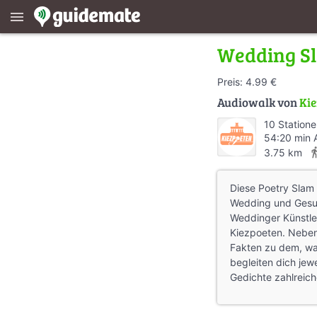
menu
Wedding Sl
Preis: 4.99 €
Audiowalk von
Kie
10 Station
54:20 min 
directions
3.75 km
Diese Poetry Slam 
Wedding und Gesun
Weddinger Künstl
Kiezpoeten. Nebe
Fakten zu dem, was
begleiten dich jew
Gedichte zahlreich