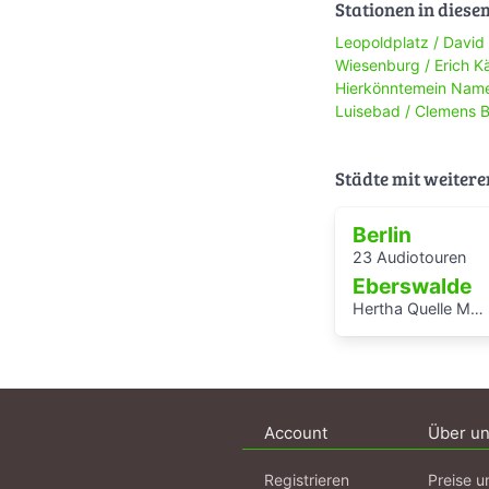
Stationen in diese
Leopoldplatz / David
Wiesenburg / Erich K
Hierkönntemein Nam
Luisebad / Clemens 
Städte mit weitere
Berlin
23 Audiotouren
Eberswalde
Hertha Quelle Moorwanderung
Account
Über u
Registrieren
Preise u