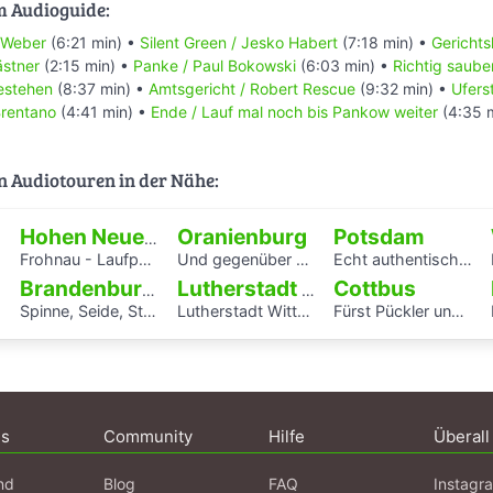
m Audioguide:
 Weber
(6:21 min) •
Silent Green / Jesko Habert
(7:18 min) •
Gerichts
ästner
(2:15 min) •
Panke / Paul Bokowski
(6:03 min) •
Richtig sauber
estehen
(8:37 min) •
Amtsgericht / Robert Rescue
(9:32 min) •
Ufers
Brentano
(4:41 min) •
Ende / Lauf mal noch bis Pankow weiter
(4:35 
n Audiotouren in der Nähe:
Oranienburg
Potsdam
Hohen Neuendorf
Frohnau - Laufpark Reinickendorf
Und gegenüber spielt die Blaskapelle
Echt authentisch? Ein Hörspaziergang durch Potsdams Mitte
Cottbus
Brandenburg an der Havel
Lutherstadt Wittenberg
Spinne, Seide, Stahl – Arbeit und Kunst in Brandenburg.
Lutherstadt Wittenberg
Fürst Pückler und Branitz
H
ns
Community
Hilfe
Überall
nd
Blog
FAQ
Instagr