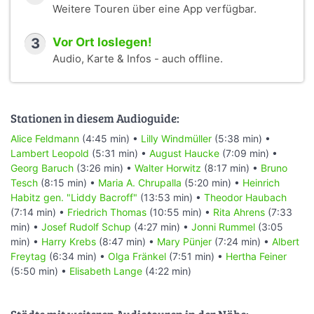
Weitere Touren über eine App verfügbar.
3
Vor Ort loslegen!
Audio, Karte & Infos - auch offline.
Stationen in diesem Audioguide:
Alice Feldmann
(4:45 min) •
Lilly Windmüller
(5:38 min) •
Lambert Leopold
(5:31 min) •
August Haucke
(7:09 min) •
Georg Baruch
(3:26 min) •
Walter Horwitz
(8:17 min) •
Bruno
Tesch
(8:15 min) •
Maria A. Chrupalla
(5:20 min) •
Heinrich
Habitz gen. "Liddy Bacroff"
(13:53 min) •
Theodor Haubach
(7:14 min) •
Friedrich Thomas
(10:55 min) •
Rita Ahrens
(7:33
min) •
Josef Rudolf Schup
(4:27 min) •
Jonni Rummel
(3:05
min) •
Harry Krebs
(8:47 min) •
Mary Pünjer
(7:24 min) •
Albert
Freytag
(6:34 min) •
Olga Fränkel
(7:51 min) •
Hertha Feiner
(5:50 min) •
Elisabeth Lange
(4:22 min)