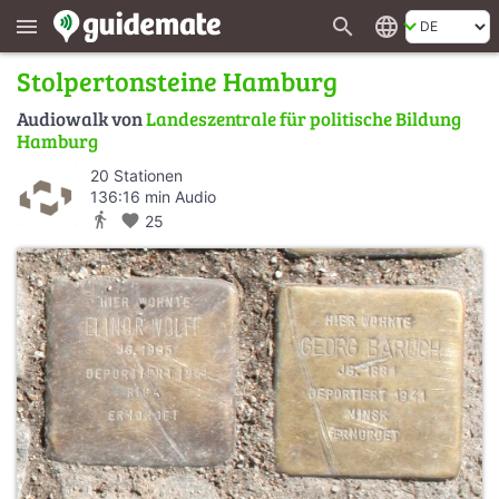
search
language
menu
Stolpertonsteine Hamburg
Audiowalk von
Landeszentrale für politische Bildung
Hamburg
20 Stationen
136:16 min Audio
directions_walk
favorite
25