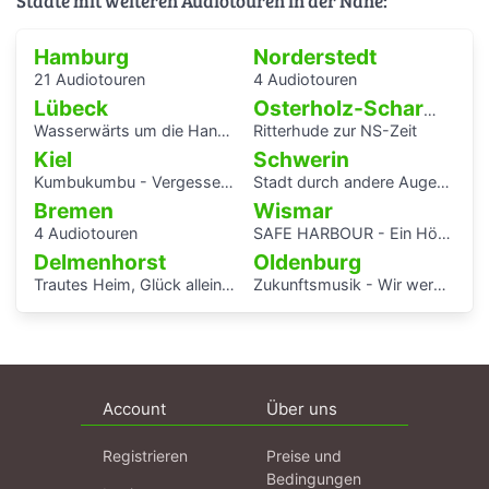
Städte mit weiteren Audiotouren in der Nähe:
Hamburg
Norderstedt
21 Audiotouren
4 Audiotouren
Lübeck
Osterholz-Scharmbeck
Wasserwärts um die Hansestadt Lübek herum
Ritterhude zur NS-Zeit
Kiel
Schwerin
Kumbukumbu - Vergessenen Stimmen auf der Spur
Stadt durch andere Augen - Schwerin Dreesch
Bremen
Wismar
4 Audiotouren
SAFE HARBOUR - Ein Hörspaziergang über Migrationsgeschichte
Delmenhorst
Oldenburg
Trautes Heim, Glück allein - interaktiver Audiowalk zum Einfamilienhaus von Katrin Bretschneider &Company
Zukunftsmusik - Wir werden uns erinnert haben.
Account
Über uns
Registrieren
Preise und
Bedingungen