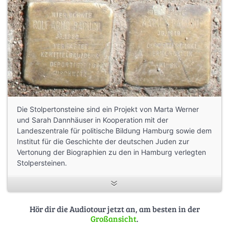
Die Stolpertonsteine sind ein Projekt von Marta Werner
und Sarah Dannhäuser in Kooperation mit der
Landeszentrale für politische Bildung Hamburg sowie dem
Institut für die Geschichte der deutschen Juden zur
Vertonung der Biographien zu den in Hamburg verlegten
Stolpersteinen.
Als Grundlage für die Vertonung dienen die im Rahmen
des Projektes “Stolpersteine in Hamburg – eine
Biographische Spurensuche” recherchierten
Hör dir die Audiotour jetzt an, am besten in der
veröffentlichten Biographien. Diese sowie die in den
Großansicht
.
Biographien veröffentlichten persönlichen (schriftlichen)