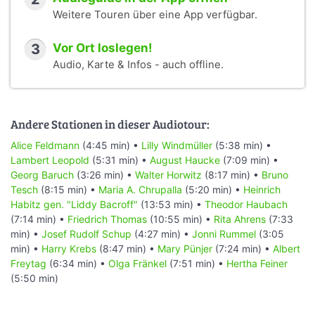
Weitere Touren über eine App verfügbar.
3
Vor Ort loslegen!
Audio, Karte & Infos - auch offline.
Andere Stationen in dieser Audiotour:
Alice Feldmann
(4:45 min) •
Lilly Windmüller
(5:38 min) •
Lambert Leopold
(5:31 min) •
August Haucke
(7:09 min) •
Georg Baruch
(3:26 min) •
Walter Horwitz
(8:17 min) •
Bruno
Tesch
(8:15 min) •
Maria A. Chrupalla
(5:20 min) •
Heinrich
Habitz gen. "Liddy Bacroff"
(13:53 min) •
Theodor Haubach
(7:14 min) •
Friedrich Thomas
(10:55 min) •
Rita Ahrens
(7:33
min) •
Josef Rudolf Schup
(4:27 min) •
Jonni Rummel
(3:05
min) •
Harry Krebs
(8:47 min) •
Mary Pünjer
(7:24 min) •
Albert
Freytag
(6:34 min) •
Olga Fränkel
(7:51 min) •
Hertha Feiner
(5:50 min)