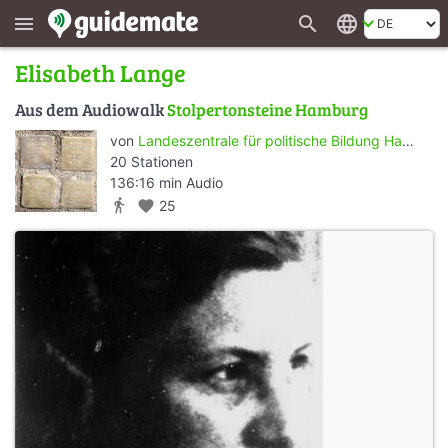
search
language
menu
Elisabeth Lange
Aus dem Audiowalk
Stolpertonsteine Hamburg
von
Landeszentrale für politische Bildung Hamburg
20 Stationen
136:16 min Audio
directions_walk
favorite
25