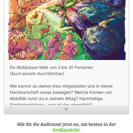
Ein Multiplayer-Walk von 2 bis 30 Personen
(Auch einzeln durchführbar)
Wie kannst du deinen Kiez mitgestalten und in deiner
Nachbarschaft etwas bewegen? Welche Formen von
Mobilität nutzt du in deinem Alltag? Nachhaltige
Stadtentwicklung - was ist das eigentlich?
RECLAIM THE STREETS führt dich durch eine Welt, in der
Urbanität neu definiert werden muss. Tauche ein und lerne
die Hauptstadt mal anders kennen. Entdecke, welche
Hör dir die Audiotour jetzt an, am besten in der
Großansicht
.
Geschichten sich hinter den einzelnen Plätzen, Parks und