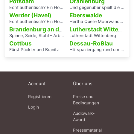
Potsdam
Oranienburg
Echt authentisch? Ein Hörspaziergang durch Potsdams Mitte
Und gegenüber spielt die Blaskapelle
Werder (Havel)
Eberswalde
Echt authentisch? Ein Hörspaziergang durch Potsdams Mitte
Hertha Quelle Moorwanderung
Brandenburg an der Havel
Lutherstadt Wittenberg
Spinne, Seide, Stahl – Arbeit und Kunst in Brandenburg.
Lutherstadt Wittenberg
Cottbus
Dessau-Roßlau
Fürst Pückler und Branitz
Hörspaziergang rund um die Laubenganghäuser der Bauhaussiedlung Törten
Account
Über uns
Registrieren
Preise und
Bedingungen
Login
Audiowalk-
Award
Pressematerial