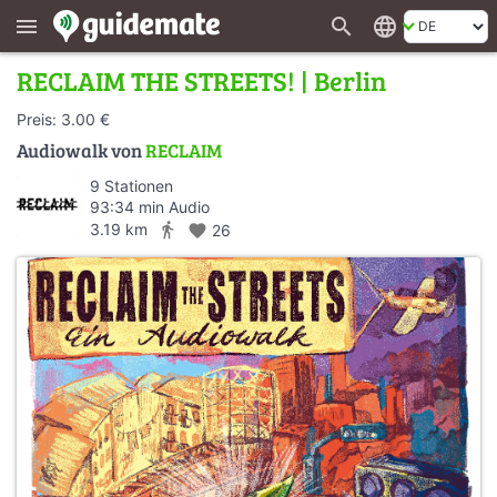
search
language
menu
RECLAIM THE STREETS! | Berlin
Preis: 3.00 €
Audiowalk von
RECLAIM
9 Stationen
93:34 min Audio
directions_walk
3.19 km
favorite
26