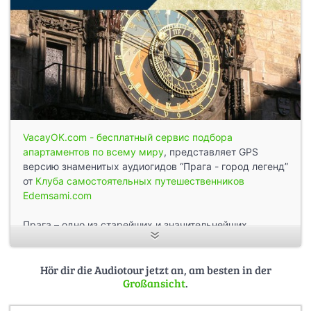
VacayOK.com - бесплатный сервис подбора
апартаментов по всему миру
, представляет GPS
версию знаменитых аудиогидов “Прага - город легенд”
от
Клуба самостоятельных путешественников
Edemsami.com
Прага – одно из старейших и значительнейших
еврейских средоточий в Европе. Еврейский музей,
объединяющий шесть объектов квартала, - самый
большой музей Европы. Прогуляйтесь по старому
Hör dir die Audiotour jetzt an, am besten in der
Großansicht
.
кварталу Йозефов, где когда-то таинственный Голем
повиновался раввину Ливву. Прогулка включает в