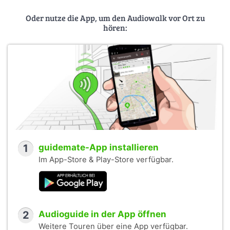
Публикация материалов осуществляется с
Oder nutze die App, um den Audiowalk vor Ort zu
разрешения
авторов
.
hören:
Вика, спасибо!!! )))
Cover photo:
Old Jewish Cemetery in Josefov, Prague
by
Jorge Royan
(CC BY-SA 3.0)
1
guidemate-App installieren
Im App-Store & Play-Store verfügbar.
2
Audioguide in der App öffnen
Weitere Touren über eine App verfügbar.