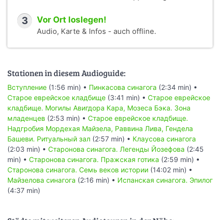
3
Vor Ort loslegen!
Audio, Karte & Infos - auch offline.
Stationen in diesem Audioguide:
Вступление
(1:56 min) •
Пинкасова синагога
(2:34 min) •
Старое еврейское кладбище
(3:41 min) •
Старое еврейское
кладбище. Могилы Авигдора Кара, Мозеса Бэка. Зона
младенцев
(2:53 min) •
Старое еврейское кладбище.
Надгробия Мордехая Майзела, Раввина Лива, Гендела
Башеви. Ритуальный зал
(2:57 min) •
Клаусова синагога
(2:03 min) •
Старонова синагога. Легенды Йозефова
(2:45
min) •
Старонова синагога. Пражская готика
(2:59 min) •
Старонова синагога. Семь веков истории
(14:02 min) •
Майзелова синагога
(2:16 min) •
Испанская синагога. Эпилог
(4:37 min)