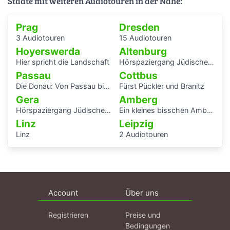
Städte mit weiteren Audiotouren in der Nähe:
Prag
Dresden
3 Audiotouren
15 Audiotouren
Hoyerswerda
Altenburg
Hier spricht die Landschaft
Hörspaziergang Jüdische Geschichte in Altenburg
Passau
Cottbus
Die Donau: Von Passau bis Budapest.
Fürst Pückler und Branitz
Gera
Amberg
Hörspaziergang Jüdisches Leben und jüdische Geschichte in Gera
Ein kleines bisschen Amberger Stadtgeschichte
Linz
Leipzig
Linz
2 Audiotouren
Account
Über uns
Registrieren
Preise und
Bedingungen