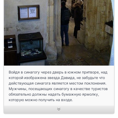
Войдя в синагогу через дверь в южном притворе, над
которой изображена звезда Давида, не забудьте что
действующая синагога является местом поклонения.
Мужчины, посещающих синагогу в качестве туристов
обязательно должны надеть бумажную ярмолку,
которую можно получить на входе.
Время почти не изменило Староновую синагогу. Все
так же ее стены расположены ниже уровня улиц