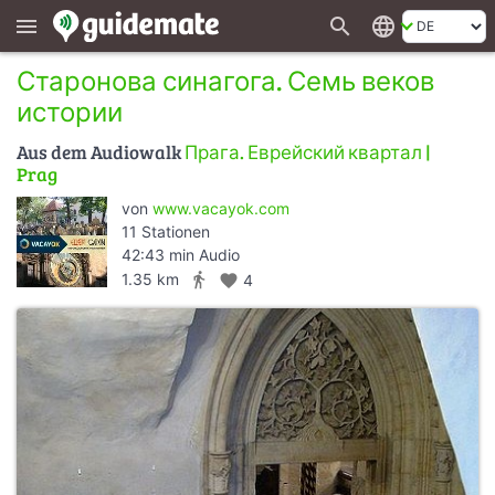
search
language
menu
Старонова синагога. Семь веков
истории
Aus dem Audiowalk
Прага. Еврейский квартал |
Prag
von
www.vacayok.com
11 Stationen
42:43 min Audio
directions_walk
1.35 km
favorite
4