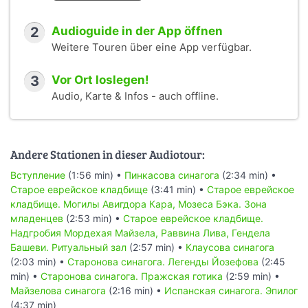
domain)
3.
Old-New Synagogue, Prague
by
James G. Milles
(CC
BY 2.0)
2
Audioguide in der App öffnen
Weitere Touren über eine App verfügbar.
3
Vor Ort loslegen!
Audio, Karte & Infos - auch offline.
Andere Stationen in dieser Audiotour:
Вступление
(1:56 min) •
Пинкасова синагога
(2:34 min) •
Старое еврейское кладбище
(3:41 min) •
Старое еврейское
кладбище. Могилы Авигдора Кара, Мозеса Бэка. Зона
младенцев
(2:53 min) •
Старое еврейское кладбище.
Надгробия Мордехая Майзела, Раввина Лива, Гендела
Башеви. Ритуальный зал
(2:57 min) •
Клаусова синагога
(2:03 min) •
Старонова синагога. Легенды Йозефова
(2:45
min) •
Старонова синагога. Пражская готика
(2:59 min) •
Майзелова синагога
(2:16 min) •
Испанская синагога. Эпилог
(4:37 min)