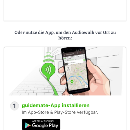
лозы. По приданию, четыре закрученные ветви
символизируют четыре реки библейского рая.
Надпись на стене справа - цитата из предпоследнего
стиха книги Экклезиаста: “Бойся Бога и заповеди его
Oder nutze die App, um den Audiowalk vor Ort zu
соблюдай, потому что в этом всё для человека”. Эта
hören:
фраза встречает приходящих в синагогу. Ее же
верующие видят и перед уходом. Под цитатой
располагаются синагогальные часы, указывающие
изменяющееся время трех дневных молитв:
утренней-шахарид, послеполуденной - минха и
вечерней - маариф.
Если вы двигаетесь по оригинальному авторскому
маршруту, то после посещения и осмотра Староновой
синагоги следующей вашей остановкой будет
Пинкасова синагога.
1
guidemate-App installieren
Photo:
Im App-Store & Play-Store verfügbar.
1.
Staronova synagoga, predsin
by
Geof
(CC BY-SA 3.0)
2.
Interior of Alt-neu Schul
by
wikimedia.org
(Public