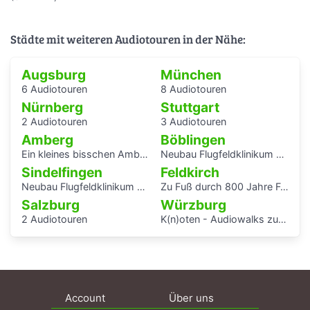
Städte mit weiteren Audiotouren in der Nähe:
Augsburg
München
6 Audiotouren
8 Audiotouren
Nürnberg
Stuttgart
2 Audiotouren
3 Audiotouren
Amberg
Böblingen
Ein kleines bisschen Amberger Stadtgeschichte
Neubau Flugfeldklinikum - Erlebe das Krankenhaus von morgen
Sindelfingen
Feldkirch
Neubau Flugfeldklinikum - Erlebe das Krankenhaus von morgen
Zu Fuß durch 800 Jahre Feldkirch
Salzburg
Würzburg
2 Audiotouren
K(n)oten - Audiowalks zu den Wasserflüssen der Stadt
Account
Über uns