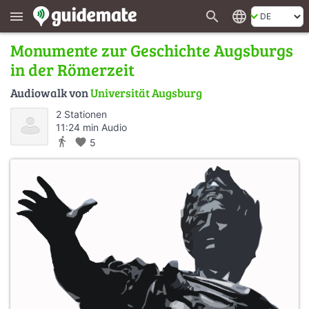
search
language
menu
Monumente zur Geschichte Augsburgs
in der Römerzeit
Audiowalk von
Universität Augsburg
2 Stationen
11:24 min Audio
directions_walk
favorite
5