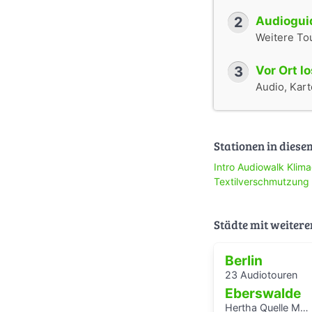
2
Audioguid
Weitere To
3
Vor Ort l
Audio, Karte
Stationen in diese
Intro Audiowalk Klima
Textilverschmutzung
Städte mit weitere
Berlin
23 Audiotouren
Eberswalde
Hertha Quelle Moorwanderung