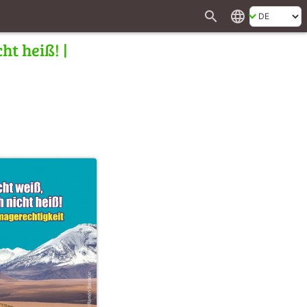
search
language
ht heiß! |