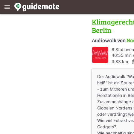
menu
Klimagerechti
Berlin
Audiowalk von
Nac
6 Stationen
46:55 min 
direction
3.83 km
Der Audiowalk “Was
heiß” ist ein Spur
- zum Mithören un
Hörstationen in Be
Zusammenhänge auf
Globalen Nordens 
oder verdrängt we
Wie viel Extraktivi
Gadgets?
Wie nachhaltig sin