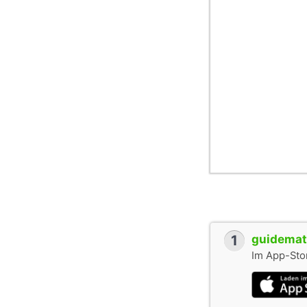
1
guidemate
Im App-Stor