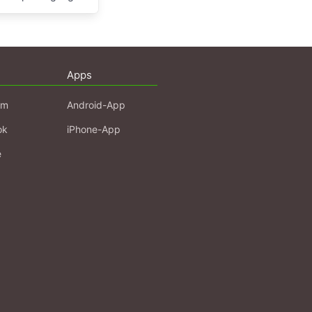
Apps
am
Android-App
ok
iPhone-App
e