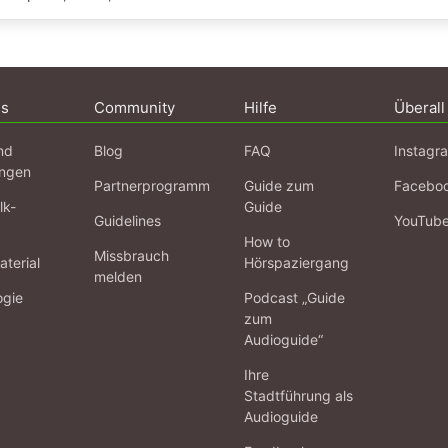
ns
Community
Hilfe
Überall
nd
Blog
FAQ
Instagr
ngen
Partnerprogramm
Guide zum
Facebo
lk-
Guide
Guidelines
YouTub
How to
Missbrauch
terial
Hörspaziergang
melden
ogie
Podcast „Guide
zum
Audioguide“
Ihre
Stadtführung als
Audioguide