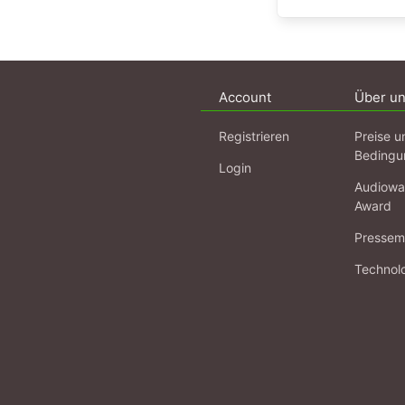
Account
Über u
Registrieren
Preise u
Bedingu
Login
Audiowa
Award
Pressema
Technol