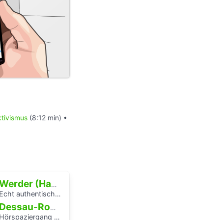
ktivismus
(8:12 min) •
Werder (Havel)
Echt authentisch? Ein Hörspaziergang durch Potsdams Mitte
Dessau-Roßlau
örspaziergang rund um die Laubenganghäuser der Bauhaussiedlung Törten