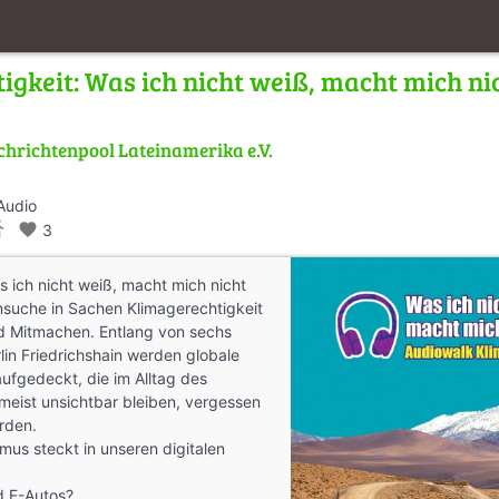
gkeit: Was ich nicht weiß, macht mich nic
hrichtenpool Lateinamerika e.V.
Audio
s_walk
favorite
3
 ich nicht weiß, macht mich nicht
ensuche in Sachen Klimagerechtigkeit
d Mitmachen. Entlang von sechs
rlin Friedrichshain werden globale
gedeckt, die im Alltag des
meist unsichtbar bleiben, vergessen
rden.
smus steckt in unseren digitalen
d E-Autos?