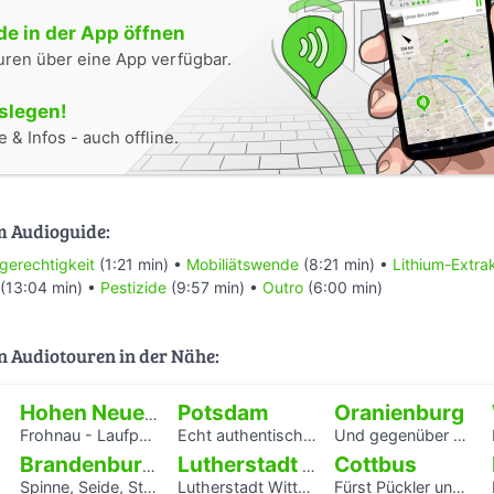
e in der App öffnen
uren über eine App verfügbar.
oslegen!
 & Infos - auch offline.
m Audioguide:
gerechtigkeit
(1:21 min) •
Mobiliätswende
(8:21 min) •
Lithium-Extra
(13:04 min) •
Pestizide
(9:57 min) •
Outro
(6:00 min)
n Audiotouren in der Nähe:
Potsdam
Oranienburg
Hohen Neuendorf
Frohnau - Laufpark Reinickendorf
Echt authentisch? Ein Hörspaziergang durch Potsdams Mitte
Und gegenüber spielt die Blaskapelle
Cottbus
Brandenburg an der Havel
Lutherstadt Wittenberg
Spinne, Seide, Stahl – Arbeit und Kunst in Brandenburg.
Lutherstadt Wittenberg
Fürst Pückler und Branitz
H