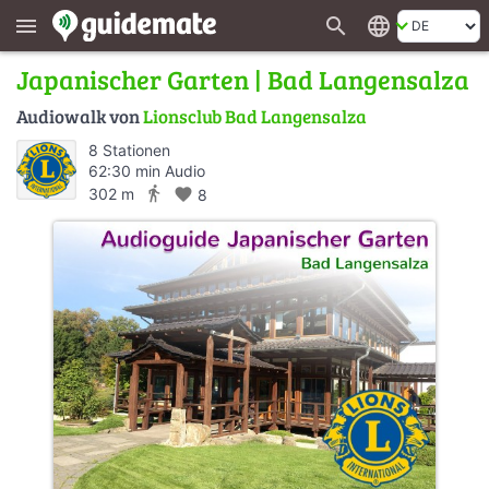
search
language
menu
Japanischer Garten | Bad Langensalza
Audiowalk von
Lionsclub Bad Langensalza
8 Stationen
62:30 min Audio
directions_walk
302 m
favorite
8