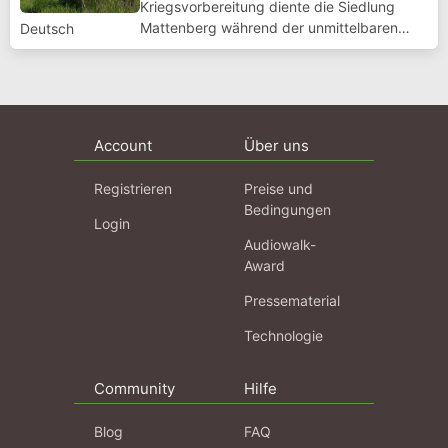
Kriegs­vor­bereitung diente die Siedlung
Mattenberg während der unmittel­baren
Deutsch
Kriegs­nach­wehen zur Unter­bringung frei­ge­
lassener Zwangs­arbeiter. Später fanden
hier dann die damals so genannten Gast...
Account
Über uns
Registrieren
Preise und
Bedingungen
Login
Audiowalk-
Award
Pressematerial
Technologie
Community
Hilfe
Blog
FAQ