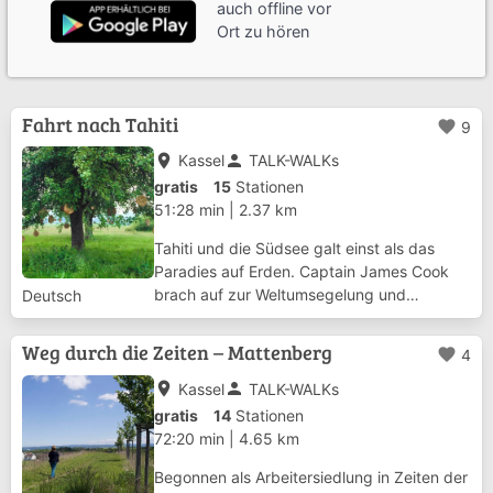
auch offline vor
Ort zu hören
Fahrt nach Tahiti
favorite
9
place
person
Kassel
TALK-WALKs
gratis
15
Stationen
51:28 min
|
2.37 km
Tahiti und die Südsee galt einst als das
Paradies auf Erden. Captain James Cook
brach auf zur Weltumsegelung und
Deutsch
Erforschung der Südsee – und mit an Bord
war der junge Georg Forster. Sein Bericht
Weg durch die Zeiten – Mattenberg
favorite
4
„Reise um die Welt“ wurde rasch zum
Welterfolg. Doc...
place
person
Kassel
TALK-WALKs
gratis
14
Stationen
72:20 min
|
4.65 km
Begonnen als Arbeiter­siedlung in Zeiten der