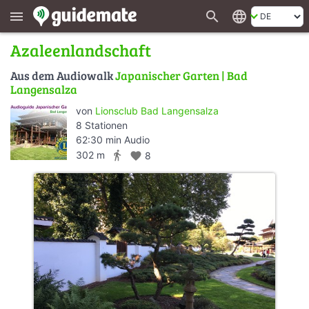
search
language
menu
Azaleenlandschaft
Aus dem Audiowalk
Japanischer Garten | Bad
Langensalza
von
Lionsclub Bad Langensalza
8 Stationen
62:30 min Audio
directions_walk
302 m
favorite
8