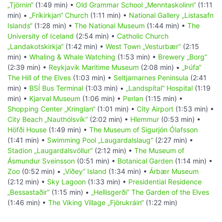
„Tjörnin“
(1:49 min) •
Old Grammar School „Menntaskolinn“
(1:11
min) •
„Fríkirkjan“ Church
(1:11 min) •
National Gallery „Listasafn
Islands“
(1:28 min) •
The National Museum
(1:44 min) •
The
University of Iceland
(2:54 min) •
Catholic Church
„Landakotskirkja“
(1:42 min) •
West Town „Vesturbær“
(2:15
min) •
Whaling & Whale Watching
(1:53 min) •
Brewery „Borg“
(2:39 min) •
Reykjavik Maritime Museum
(2:08 min) •
„Þúfa“
The Hill of the Elves
(1:03 min) •
Seltjarnarnes Peninsula
(2:41
min) •
BSÍ Bus Terminal
(1:03 min) •
„Landspítal“ Hospital
(1:19
min) •
Kjarval Museum
(1:06 min) •
Perlan
(1:15 min) •
Shopping Center „Kringlan“
(1:01 min) •
City Airport
(1:53 min) •
City Beach „Nauthólsvík“
(2:02 min) •
Hlemmur
(0:53 min) •
Höfði House
(1:49 min) •
The Museum of Sigurjón Ólafsson
(1:41 min) •
Swimming Pool „Laugardalslaug“
(2:27 min) •
Stadion „Laugardalsvöllur“
(2:12 min) •
The Museum of
Ásmundur Sveinsson
(0:51 min) •
Botanical Garden
(1:14 min) •
Zoo
(0:52 min) •
„Viðey“ Island
(1:34 min) •
Árbær Museum
(2:12 min) •
Sky Lagoon
(1:33 min) •
Presidential Residence
„Bessastaðir“
(1:15 min) •
„Hellisgerði“ The Garden of the Elves
(1:46 min) •
The Viking Village „Fjörukráin“
(1:22 min)