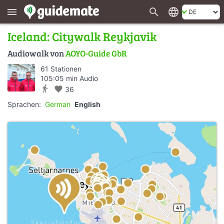
search
language
menu
Iceland: Citywalk Reykjavik
Audiowalk von
AOYO-Guide GbR
61 Stationen
105:05 min Audio
directions_walk
favorite
36
Sprachen:
German
English