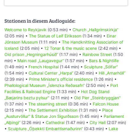
Stationen in diesem Audioguide:
Welcome to Reykjavik
(0:53 min) •
Church „Hallgrímskirkja“
(2:05 min) •
The Statue of Leif Eiriksson
(1:34 min) •
Einar
Jónsson Museum
(1:11 min) •
The Handknitting Association of
Iceland
(2:05 min) •
12 Tonar & the music scene
(2:42 min) •
Old prison „Hegningarhúsið“
(1:17 min) •
Rainbow Street
(1:50
min) •
Main road „Laugavegur“
(1:57 min) •
Bars & Nightlife
(1:49 min) •
French Hospital
(1:44 min) •
Sculpture „Sólfar“
(1:54 min) •
Cultural Center „Harpa“
(2:40 min) •
Hill „Arnarhóll“
(2:39 min) •
Prime Minister's official residence
(1:26 min) •
Phallological Museum „Íslenzka Reðasafn“
(2:50 min) •
Port
Facilities & Railroad Engine
(1:33 min) •
Hot Dog Stand
„Bæjarins beztu pylsur"
(2:11 min) •
Old Pier „Steinbryggjan"
(1:37 min) •
The steaming street
(0:36 min) •
Falcon House
(2:15 min) •
The Settlement Exhibition
(1:31 min) •
Place
„Austurvöllur“ & Statue Jon Sigurðsson
(1:45 min) •
Parliament
„Alþingi“
(2:26 min) •
Cathedral
(1:47 min) •
City Hall
(2:07 min)
•
Sculpture „Óþekkti Embættismaðurinn“
(0:43 min) •
Lake