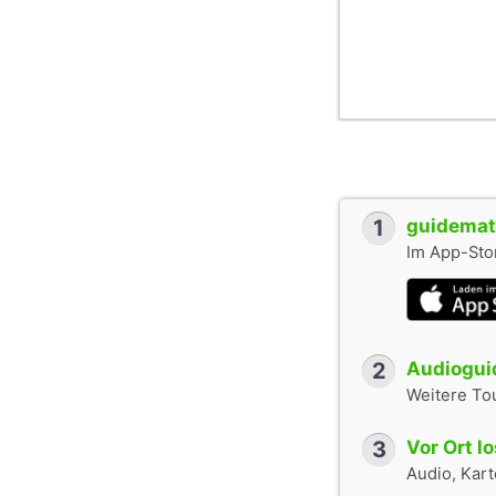
1
guidemate
Im App-Stor
2
Audioguid
Weitere To
3
Vor Ort l
Audio, Karte