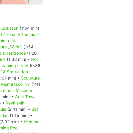
 Eiriksson
(1:34 min)
•
12 Tonar & the music
ain road
ure „Sólfar“
(1:54
icial residence
(1:26
gine
(1:33 min) •
Hot
teaming street
(0:36
r“ & Statue Jon
:07 min) •
Sculpture
„Menntaskolinn“
(1:11
National Museum
 min) •
West Town
) •
Reykjavik
sula
(2:41 min) •
BSÍ
erlan
(1:15 min) •
(2:02 min) •
Hlemmur
ming Pool