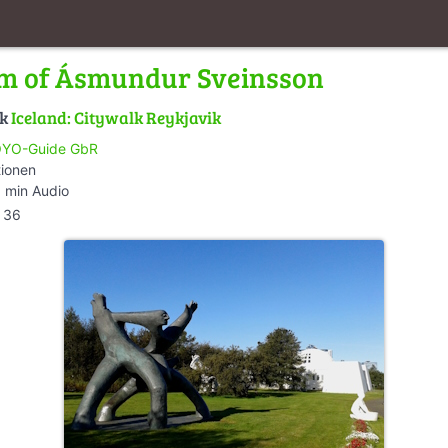
m of Ásmundur Sveinsson
lk
Iceland: Citywalk Reykjavik
YO-Guide GbR
tionen
 min Audio
36