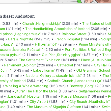
n dieser Audiotour:
k
(0:53 min) •
Church „Hallgrímskirkja“
(2:05 min) •
The Statue of Leif
eum
(1:11 min) •
The Handknitting Association of Iceland
(2:05 min) 
d prison „Hegningarhúsið“
(1:17 min) •
Rainbow Street
(1:50 min) •
M
in) •
Bars & Nightlife
(1:49 min) •
French Hospital
(1:44 min) •
Sculpt
r „Harpa“
(2:40 min) •
Hill „Arnarhóll“
(2:39 min) •
Prime Minister's off
Museum „Íslenzka Reðasafn“
(2:50 min) •
Port Facilities & Railroad En
beztu pylsur"
(2:11 min) •
Old Pier „Steinbryggjan"
(1:37 min) •
The s
2:15 min) •
The Settlement Exhibition
(1:31 min) •
Place „Austurvöllu
) •
Parliament „Alþingi“
(2:26 min) •
Cathedral
(1:47 min) •
City Hall
(2
ðurinn“
(0:43 min) •
Lake „Tjörnin“
(1:49 min) •
Old Grammar School 
urch
(1:11 min) •
National Gallery „Listasafn Islands“
(1:28 min) •
The 
rsity of Iceland
(2:54 min) •
Catholic Church „Landakotskirkja“
(1:42
) •
Whaling & Whale Watching
(1:53 min) •
Brewery „Borg“
(2:39 min
08 min) •
„Þúfa“ The Hill of the Elves
(1:03 min) •
Seltjarnarnes Penin
n) •
„Landspítal“ Hospital
(1:19 min) •
Kjarval Museum
(1:06 min) •
P
nglan“
(1:01 min) •
City Airport
(1:53 min) •
City Beach „Nauthólsvík“
ouse
(1:49 min) •
The Museum of Sigurjón Ólafsson
(1:41 min) •
Swim