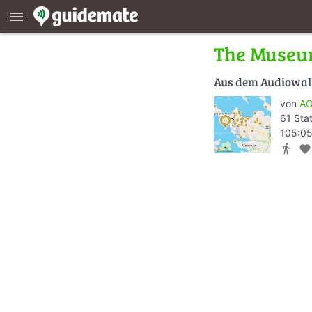
menu
The Museu
Aus dem Audiowa
von
AO
61 Sta
105:05
directions_walk
favorite