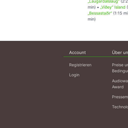
„Laugardalslaug“
(2:2
min) •
„Viðey“ Island
(
„Bessastaðir“
(1:15 mi
min)
Account
Über u
Registrieren
Preise u
Bedingu
Login
Audiowa
Award
Pressema
Technol