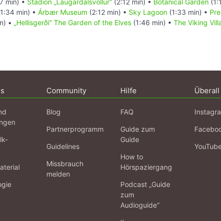
7 min) •
Stadion „Laugardalsvöllur“
(2:12 min) •
Botanical Garden
(1:
1:34 min) •
Árbær Museum
(2:12 min) •
Sky Lagoon
(1:33 min) •
Pre
n) •
„Hellisgerði“ The Garden of the Elves
(1:46 min) •
The Viking Vill
ns
Community
Hilfe
Überall
nd
Blog
FAQ
Instagr
ngen
Partnerprogramm
Guide zum
Facebo
lk-
Guide
Guidelines
YouTub
How to
Missbrauch
terial
Hörspaziergang
melden
ogie
Podcast „Guide
zum
Audioguide“