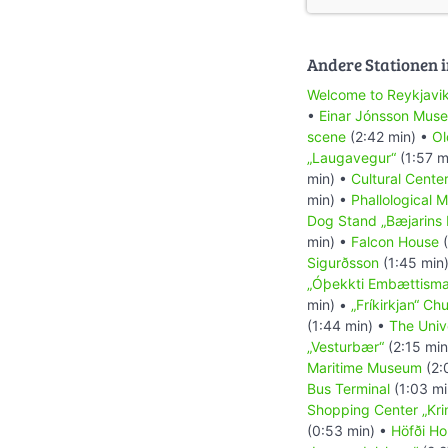
Andere Stationen i
Welcome to Reykjavi
•
Einar Jónsson Mus
scene
(2:42 min) •
Ol
„Laugavegur“
(1:57 m
min) •
Cultural Cente
min) •
Phallological 
Dog Stand „Bæjarins 
min) •
Falcon House
(
Sigurðsson
(1:45 min
„Óþekkti Embættisma
min) •
„Fríkirkjan“ Ch
(1:44 min) •
The Unive
„Vesturbær“
(2:15 min
Maritime Museum
(2:
Bus Terminal
(1:03 mi
Shopping Center „Kri
(0:53 min) •
Höfði H