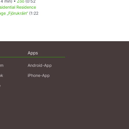
14 min) •
Zoo
(0:52
sidential Residence
age „Fjörukráin“
(1:22
Apps
am
Android-App
ok
iPhone-App
e