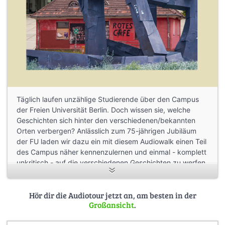
Täglich laufen unzählige Studierende über den Campus
der Freien Universität Berlin. Doch wissen sie, welche
Geschichten sich hinter den verschiedenen/bekannten
Orten verbergen? Anlässlich zum 75-jährigen Jubiläum
der FU laden wir dazu ein mit diesem Audiowalk einen Teil
des Campus näher kennenzulernen und einmal - komplett
unkritisch - auf die verschiedenen Geschichten zu werfen,
die hier verborgen sind.
Also folgen Sie uns über den Campus. Falls Sie schon an
der nächsten Station sind und immer noch Musik spielt, so
Hör dir die Audiotour jetzt an, am besten in der
Großansicht
.
können Sie ruhig zu der nächsten Station wechseln!