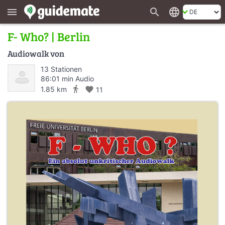
search
language
menu
F- Who? | Berlin
Audiowalk von
13 Stationen
86:01 min Audio
directions_walk
1.85 km
favorite
11