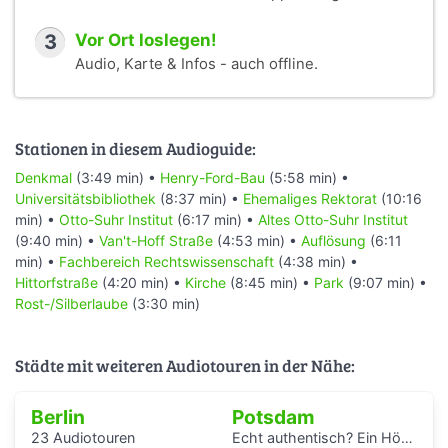
3
Vor Ort loslegen!
Audio, Karte & Infos - auch offline.
Stationen in diesem Audioguide:
Denkmal
(3:49 min) •
Henry-Ford-Bau
(5:58 min) •
Universitätsbibliothek
(8:37 min) •
Ehemaliges Rektorat
(10:16
min) •
Otto-Suhr Institut
(6:17 min) •
Altes Otto-Suhr Institut
(9:40 min) •
Van't-Hoff Straße
(4:53 min) •
Auflösung
(6:11
min) •
Fachbereich Rechtswissenschaft
(4:38 min) •
Hittorfstraße
(4:20 min) •
Kirche
(8:45 min) •
Park
(9:07 min) •
Rost-/Silberlaube
(3:30 min)
Städte mit weiteren Audiotouren in der Nähe:
Berlin
Potsdam
23 Audiotouren
Echt authentisch? Ein Hörspaziergang durch Potsdams Mitte