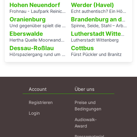
Hohen Neuendorf
Werder (Havel)
Frohnau - Laufpark Reinickendorf
Echt authentisch? Ein Hörspaziergang durch Potsdams Mitte
Oranienburg
Brandenburg an der Havel
Und gegenüber spielt die Blaskapelle
Spinne, Seide, Stahl – Arbeit und Kunst in Brandenburg.
Eberswalde
Lutherstadt Wittenberg
Hertha Quelle Moorwanderung
Lutherstadt Wittenberg
Dessau-Roßlau
Cottbus
Hörspaziergang rund um die Laubenganghäuser der Bauhaussiedlung Törten
Fürst Pückler und Branitz
Account
Über uns
Registrieren
Preise und
Bedingungen
Login
Audiowalk-
Award
Pressematerial