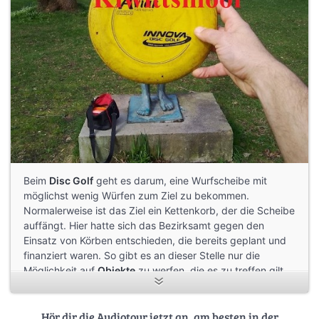
Beim
Disc Golf
geht es darum, eine Wurfscheibe mit
möglichst wenig Würfen zum Ziel zu bekommen.
Normalerweise ist das Ziel ein Kettenkorb, der die Scheibe
auffängt. Hier hatte sich das Bezirksamt gegen den
Einsatz von Körben entschieden, die bereits geplant und
finanziert waren. So gibt es an dieser Stelle nur die
Möglichkeit auf
Objekte
zu werfen, die es zu treffen gilt
(Laternenpfähle, Bäume, Mülleimer). Es gibt auch keine
professionellen Abwurfzonen (Tee Pads) oder
entsprechende Hinweisschilder (Tee Signs), sondern nur
Hör dir die Audiotour jetzt an, am besten in der