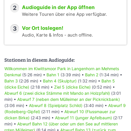
menschlichen und tierischen Besucher dieses Parks.
2
Audioguide in der App öffnen
Ist eine Bahn (Wiese, Weg, Fläche) zu bevölkert, belagert
Weitere Touren über eine App verfügbar.
oder besucht, dann entweder abwarten bis die Bahn
wirklich frei ist, oder einfach auslassen und zum Schluss
3
Vor Ort loslegen!
noch einmal spielen. Auf gar keinen Fall in die Richtung
Audio, Karte & Infos - auch offline.
von Tieren oder Menschen werfen, die in der Wurflinie
stehen, das kann gefährliche Folgen haben.
Mehr zum Thema Disc Golf im Internet oder auf meinen
Stationen in diesem Audioguide:
anderen Touren zum Thema Disc Golf.
Viel Spaß hier im Kiwittsmoor!
Willkommen im Kiwittsmoor Park in Langenhorn an Mehmets
Denkmal
(5:26 min) •
Bahn 1
(3:39 min) •
Bahn 2
(1:34 min) •
Bahn 3
(2:26 min) •
Bahn 4 (Skulptur)
(1:32 min) •
Bahn 5
(dicke Eiche)
(2:18 min) •
Ziel 5 (dicke Eiche)
(0:52 min) •
Abwurf 6 (zwei dicke Stämme mit Mando an Holzpfahl)
(3:01
min) •
Abwurf 7 (neben dem Mülleimer an der Picknickbank)
(3:06 min) •
Abwurf 8 (Spielplatz Schild)
(3:40 min) •
Abwurf 9
(Rodelberg-Gipfel)
(2:11 min) •
Abwurf 10 (Flussmauer zur
dicken Birke)
(2:43 min) •
Abwurf 11 (junger Apfelbaum)
(2:17
min) •
Abwurf Bahn 12 (über oder um den See auf mittleren
roten Mülleimer)
(6:14 min) •
Abwurf Bahn 13 (zurück zum