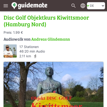
search
language
menu
Disc Golf Objektkurs Kiwittsmoor
(Hamburg Nord)
Preis: 1.99 €
Audiowalk von
Andreas Glindemann
17 Stationen
46:20 min Audio
directions_walk
2.11 km