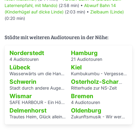
Laternenpfahl, mit Mando)
(2:58 min) •
Abwurf Bahn 14
(Kinderhügel auf dicke Linde)
(2:03 min) •
Zielbaum (Linde)
(0:20 min)
Städte mit weiteren Audiotouren in der Nähe:
Norderstedt
Hamburg
4 Audiotouren
21 Audiotouren
Lübeck
Kiel
Wasserwärts um die Hansestadt Lübek herum
Kumbukumbu - Vergessenen Stimmen auf der Spur
Schwerin
Osterholz-Scharmbeck
Stadt durch andere Augen - Schwerin Dreesch
Ritterhude zur NS-Zeit
Wismar
Bremen
SAFE HARBOUR - Ein Hörspaziergang über Migrationsgeschichte
4 Audiotouren
Delmenhorst
Oldenburg
Trautes Heim, Glück allein - interaktiver Audiowalk zum Einfamilienhaus von Katrin Bretschneider &Company
Zukunftsmusik - Wir werden uns erinnert haben.