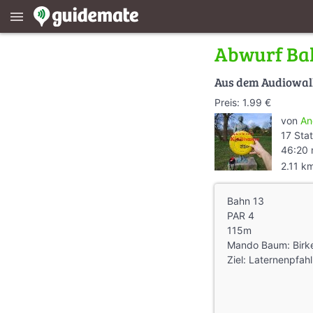
menu
Abwurf Bah
Aus dem Audiowa
Preis: 1.99 €
von
An
17 Sta
46:20 
2.11 k
Bahn 13
PAR 4
115m
Mando Baum: Birken
Ziel: Laternenpfahl