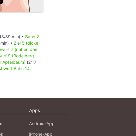
(3:39 min) •
Bahn 2
 min) •
Ziel 5 (dicke
wurf 7 (neben dem
urf 9 (Rodelberg-
er Apfelbaum)
(2:17
Abwurf Bahn 14
Apps
am
Android-App
ok
iPhone-App