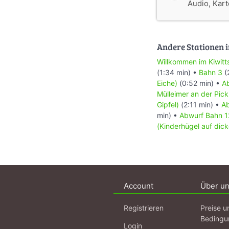
Audio, Karte
Andere Stationen i
Willkommen im Kiwit
(1:34 min) •
Bahn 3
(
Eiche)
(0:52 min) •
A
Mülleimer an der Pic
Gipfel)
(2:11 min) •
Ab
min) •
Abwurf Bahn 12
(Kinderhügel auf dick
Account
Über u
Registrieren
Preise u
Bedingu
Login