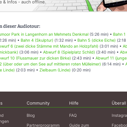
 & Infos - auch offline.
n dieser Audiotour:
tsmoor Park in Langenhorn an Mehmets Denkmal
(5:26 min) •
Bahn 1
2:26 min) •
Bahn 4 (Skulptur)
(1:32 min) •
Bahn 5 (dicke Eiche)
(2:18
bwurf 6 (zwei dicke Stämme mit Mando an Holzpfahl)
(3:01 min) •
Ab
knickbank)
(3:06 min) •
Abwurf 8 (Spielplatz Schild)
(3:40 min) •
Abw
wurf 10 (Flussmauer zur dicken Birke)
(2:43 min) •
Abwurf 11 (jung
 (über oder um den See auf mittleren roten Mülleimer)
(6:14 min) •
e Linde)
(2:03 min) •
Zielbaum (Linde)
(0:20 min)
ns
Community
Hilfe
Überall
nd
Blog
FAQ
Instagr
ngen
Partnerprogramm
Guide zum
Facebo