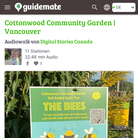
search
language
menu
Cottonwood Community Garden |
Vancouver
Audiowalk von
Digital Stories Canada
11 Stationen
22:48 min Audio
directions_walk
favorite
1