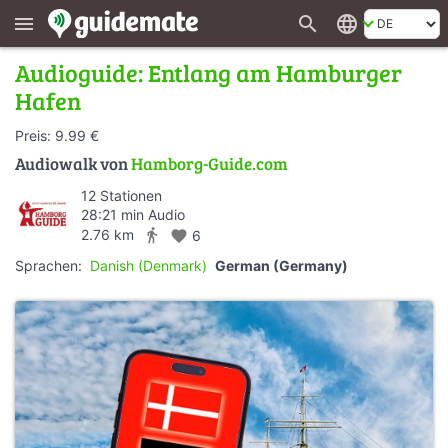
search
language
menu
Audioguide: Entlang am Hamburger
Hafen
Preis: 9.99 €
Audiowalk von
Hamborg-Guide.com
12 Stationen
28:21 min Audio
directions_walk
2.76 km
favorite
6
Sprachen:
Danish (Denmark)
German (Germany)