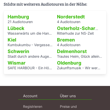
Städte mit weiteren Audiotouren in der Nähe:
Hamburg
Norderstedt
21 Audiotouren
4 Audiotouren
Lübeck
Osterholz-Scharmbeck
Wasserwärts um die Hansestadt Lübek herum
Ritterhude zur NS-Zeit
Kiel
Bremen
Kumbukumbu - Vergessenen Stimmen auf der Spur
4 Audiotouren
Schwerin
Delmenhorst
Stadt durch andere Augen - Schwerin Dreesch
Trautes Heim, Glück allein - interaktiver Audiowalk zum Einfamilienhaus von Katrin Bretschneider &Company
Wismar
Oldenburg
SAFE HARBOUR - Ein Hörspaziergang über Migrationsgeschichte
Zukunftsmusik - Wir werden uns erinnert haben.
Account
Über uns
Registrieren
Preise und