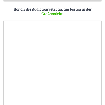
Hochwasserschutz dient, traf man nur vereinzelt
Menschen.
Hör dir die Audiotour jetzt an, am besten in der
Großansicht
.
Heute ist Hamburg mehr als nur ein Industriehafen, es ist
ein beliebtes Reiseziel geworden – auch und insbesondere
für Dänen, die die Nähe dieser Großstadt zu schätzen
gelernt haben. Auf dieser Tour findet ihr wahrscheinlich
heraus, was Hamburg so attraktiv macht.
Titlesong: I’m On My Way - adMeyerMusic - on spotify:
https://open.spotify.com/intl-
de/artist/6F2n1zq1ejMuZpoeOpId4u