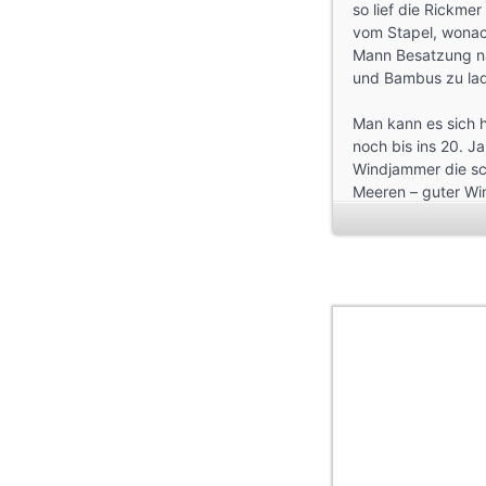
so lief die Rickm
vom Stapel, wonach
Mann Besatzung na
und Bambus zu la
Man kann es sich h
noch bis ins 20. J
Windjammer die sch
Meeren – guter Win
man an diese Tradi
Die Fahrt der Ric
Weltkrieg. Das Schi
“Flores” Kriegsgüte
1924 wurde das Sch
1962 als Schulschi
Dann wurde es stil
im Marinehafen Alf