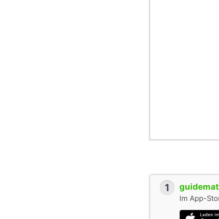
Erst 1978 wird de
gegen eine Jacht. 
Museumsschiff an
Wer es sich zutraut
Kleine Aufgabe: D
Schiffsrumpf find
1
guidemate
Im App-Stor