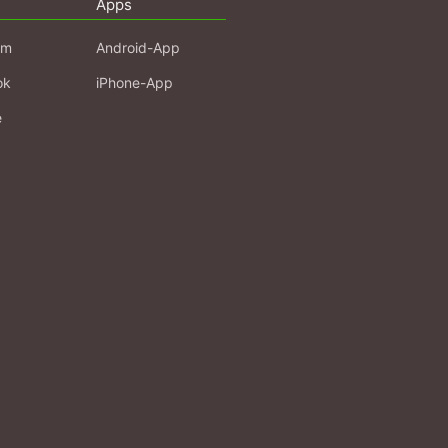
Apps
am
Android-App
ok
iPhone-App
e