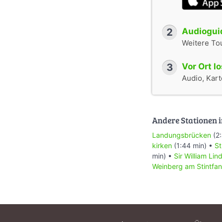
2
Audioguid
Weitere To
3
Vor Ort l
Audio, Karte
Andere Stationen i
Landungsbrücken
(2:
kirken
(1:44 min) •
St
min) •
Sir William Lin
Weinberg am Stintfa