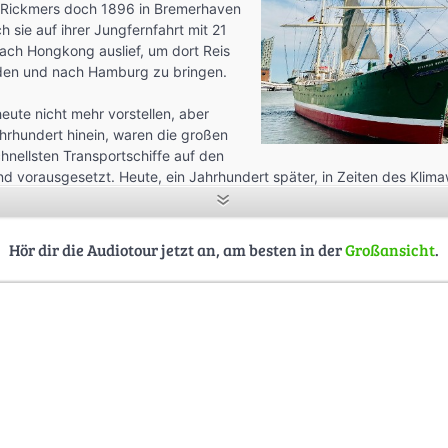
er Rickmers doch 1896 in Bremerhaven
 sie auf ihrer Jungfernfahrt mit 21
ch Hongkong auslief, um dort Reis
den und nach Hamburg zu bringen.
eute nicht mehr vorstellen, aber
ahrhundert hinein, waren die großen
nellsten Transportschiffe auf den
d vorausgesetzt. Heute, ein Jahrhundert später, in Zeiten des Klim
tion wieder anzuknüpfen, um Kraftstoff zu sparen.
kmer Rickmers als Transportfahrzeug unter deutscher Flagge endet n
Hör dir die Audiotour jetzt an, am besten in der
Großansicht
.
ff wird von den portugiesischen Seestreitkräften konfisziert und sege
r für Großbritannien.
iff wieder umgetauft, diesmal in “Sagres” und diente der portugies
ff. Als solches gewann sie 1958 die Tall Ship’s Races Regatta.
l um das Segelschiff. Lange Zeit lag es unter dem Namen “Santo Andr
eite bei Lissabon.