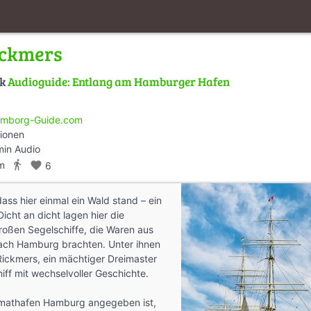
ickmers
lk
Audioguide: Entlang am Hamburger Hafen
mborg-Guide.com
tionen
min Audio
directions_walk
m
favorite
6
ass hier einmal ein Wald stand – ein
icht an dicht lagen hier die
roßen Segelschiffe, die Waren aus
ach Hamburg brachten. Unter ihnen
Rickmers, ein mächtiger Dreimaster
hiff mit wechselvoller Geschichte.
imathafen Hamburg angegeben ist,