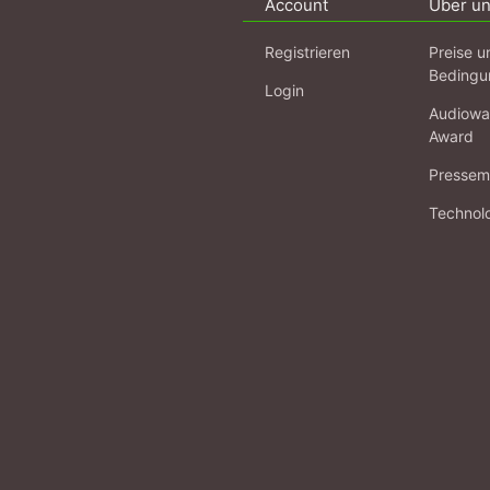
Account
Über u
Registrieren
Preise u
Bedingu
Login
Audiowa
Award
Pressema
Technol