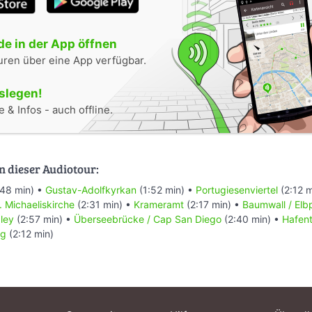
e in der App öffnen
uren über eine App verfügbar.
oslegen!
 & Infos - auch offline.
n dieser Audiotour:
48 min) •
Gustav-Adolfkyrkan
(1:52 min) •
Portugiesenviertel
(2:12 m
. Michaeliskirche
(2:31 min) •
Krameramt
(2:17 min) •
Baumwall / Elb
dley
(2:57 min) •
Überseebrücke / Cap San Diego
(2:40 min) •
Hafent
ng
(2:12 min)