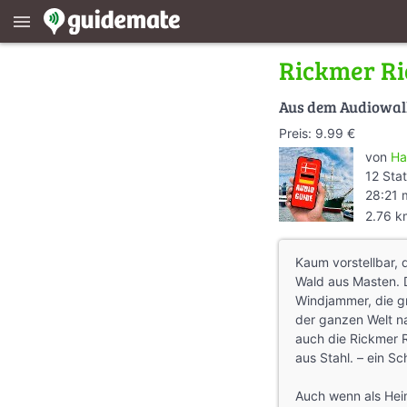
menu
Rickmer R
Aus dem Audiowa
Preis: 9.99 €
von
Ha
12 Sta
28:21 
2.76 k
Kaum vorstellbar, d
Wald aus Masten. D
Windjammer, die g
der ganzen Welt n
auch die Rickmer 
aus Stahl. – ein Sc
Auch wenn als He