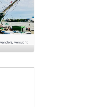
awandels, versucht
ach dem 1.
lt fortan als
ischen Marine bis
é” als Depotschiff