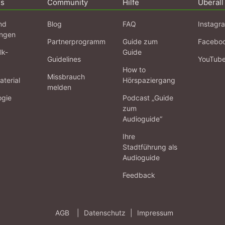
ns
Community
Hilfe
Überall
nd
Blog
FAQ
Instagr
ngen
Partnerprogramm
Guide zum
Facebo
lk-
Guide
Guidelines
YouTub
How to
Missbrauch
terial
Hörspaziergang
melden
ogie
Podcast „Guide
zum
Audioguide“
Ihre
Stadtführung als
Audioguide
Feedback
AGB
|
Datenschutz
|
Impressum