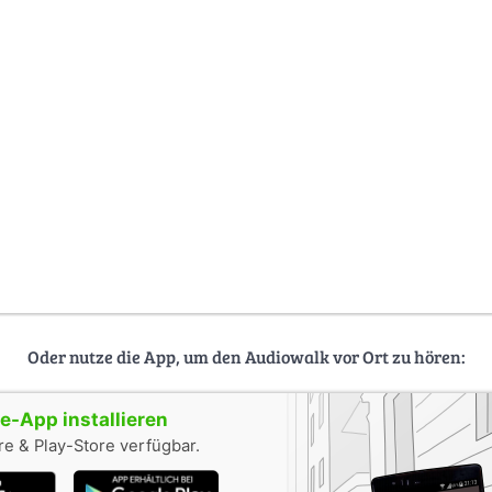
r Hamburger Hafenverein auf das dahinrottende Schiff aufmerksam u
Nach einer mehrjährigen Restaurierung dient die Rickmer Rickmers se
 den Hamburger Landungsbrücken.
, kann sich heute hinauf in die Takelage wagen, natürlich professione
ie Rickmer Rickmers wurde nach dem Enkel des damaligen Reeders 
et man den Jungen? Mache ein Foto davon.
Oder nutze die App, um den Audiowalk vor Ort zu hören:
-App installieren
e & Play-Store verfügbar.