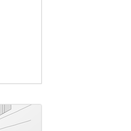
nd tauscht es,
ither als
ll gesichert.
benannt. Wo am