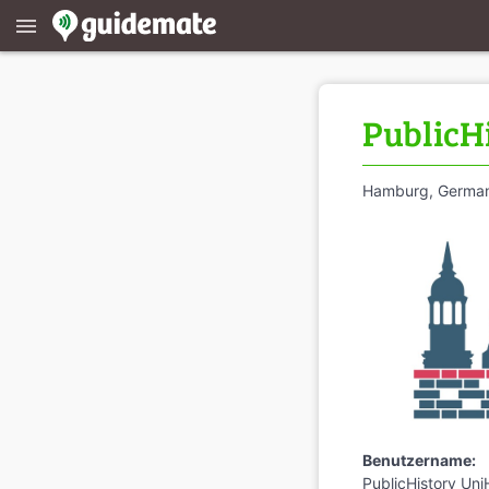
menu
PublicH
Hamburg, Germa
Benutzername:
PublicHistory_Un