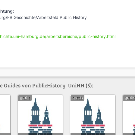
chtung:
rg/FB Geschichte/Arbeitsfeld Public History
hichte.uni-hamburg.de/arbeitsbereiche/public-history.html
te Guides von PublicHistory_UniHH (5):
gratis
gratis
grati