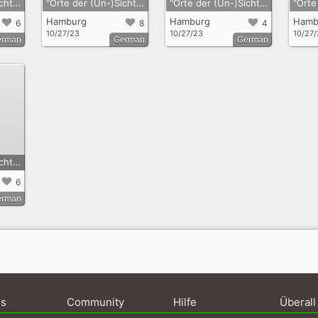
"Orte der (Un-)Sichtbarkeit" - Tour 2
"Orte der (Un-)Sichtbarkeit" - Tour 3
"Orte der (Un-)Sichtbarkeit" - Tour 4
Hamburg
Hamburg
Hamb
6
8
4
10/27/23
10/27/23
10/27
erman
German
German
"Orte der (Un-)Sichtbarkeit"- Tour 1
6
erman
ns
Community
Hilfe
Überall