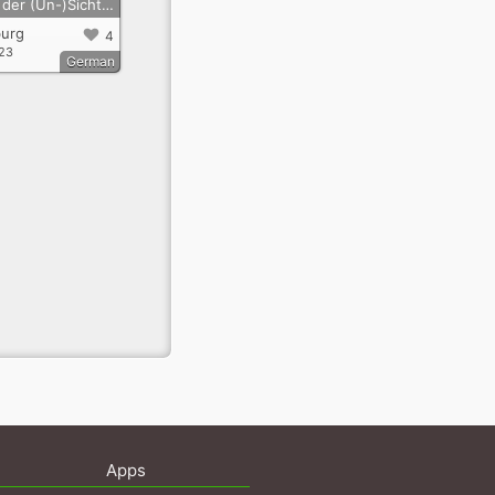
"Orte der (Un-)Sichtbarkeit" - Tour 5
urg
4
/23
German
Apps