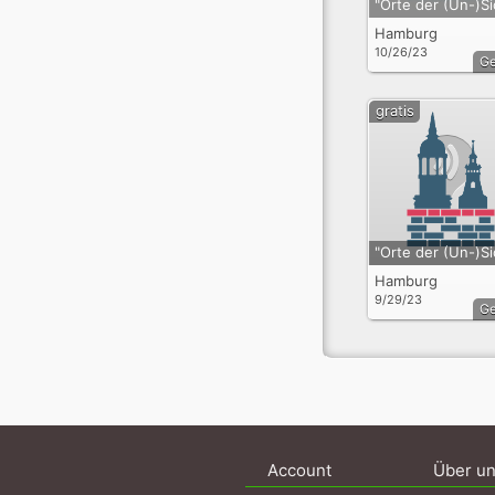
Hamburg
10/26/23
G
gratis
Hamburg
9/29/23
G
Account
Über u