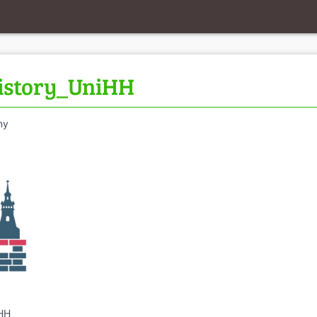
istory_UniHH
ny
iHH