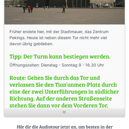
Früher endete hier, mit der Stadtmauer, das Zentrum
Pekings. Heute ist neben diesem Tor nicht mehr viel
davon übrig geblieben.
Tipp: Der Turm kann bestiegen werden.
Öffnungszeiten: Dienstag - Sonntag 9 - 16.30 Uhr
Route: Gehen Sie durch das Tor und
verlassen Sie den Tian’anmen-Platz durch
eine der zwei Unterführungen in südlicher
Richtung. Auf der anderen Straßenseite
stehen Sie dann vor dem Vorderen Tor.
Hör dir die Audiotour jetzt an, am besten in der