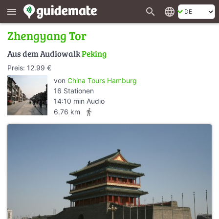
search
language
menu
Zhengyang Tor
Aus dem Audiowalk
Peking
Preis: 12.99 €
von
China Tours Hamburg
16 Stationen
14:10 min Audio
directions_walk
6.76 km