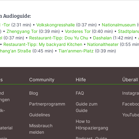
m Audioguide:
 -Tor
(2:31 min) •
Volkskongresshalle
(0:37 min) •
Nationalmuseum
(
) •
Zhengyang Tor
(0:39 min) •
Vorderes Tor
(0:40 min) •
Stadtpla
el
(0:37 min) •
Restaurant-Tipp: Dou Yu Chu
•
Dashalan
(1:42 min) •
 •
Restaurant-Tipp: My backyard Kitchen
•
Nationaltheater
(0:55 min
hang'an Straße
(0:45 min) •
Tian'anmen-Platz
(0:39 min)
ns
Community
Hilfe
Überall
nd
Blog
FAQ
Instagr
ngen
Partnerprogramm
Guide zum
Facebo
lk-
Guide
Guidelines
YouTub
How to
Missbrauch
terial
Hörspaziergang
melden
ogie
Podcast „Guide