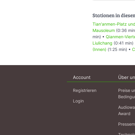
Stationen in diese
Tian'anmen-Platz und
Mausoleum
(0:36 min
min) •
Qianmen-Viert
Liulichang
(0:41 min)
(Innen)
(1:25 min) •
C
Account
Über u
Registrieren
Preise u
Bedingu
Login
Audiowa
Award
Pressema
Technol