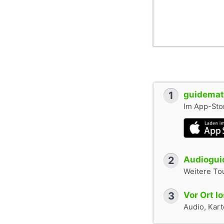
1
guidemate
Im App-Stor
2
Audioguid
Weitere To
3
Vor Ort l
Audio, Karte