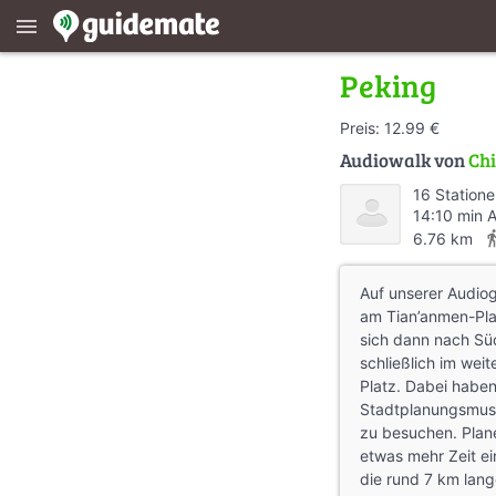
menu
Peking
Preis: 12.99 €
Audiowalk von
Ch
16 Station
14:10 min 
directions
6.76 km
Auf unserer Audiog
am Tian’anmen-Pla
sich dann nach Sü
schließlich im we
Platz. Dabei haben
Stadtplanungsmus
zu besuchen. Plan
etwas mehr Zeit ein
die rund 7 km lang