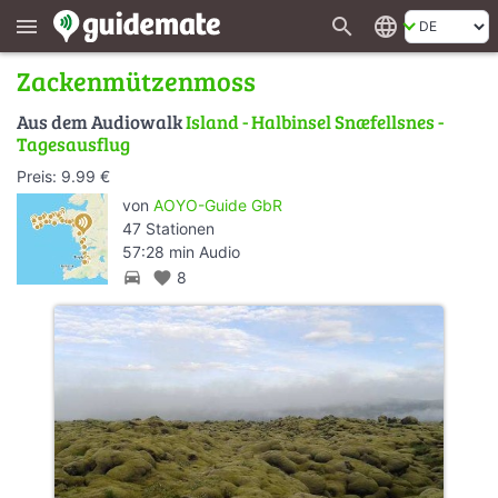
search
language
menu
Zackenmützenmoss
Aus dem Audiowalk
Island - Halbinsel Snæfellsnes -
Tagesausflug
Preis: 9.99 €
von
AOYO-Guide GbR
47 Stationen
57:28 min Audio
directions_car
favorite
8