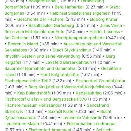
(0:58 min) •
Walfjordtunnel
(1:15 min) •
Fernheizung
Borgarfjörður
(1:09 min) •
Berg Hafnarfjall
(0:27 min) •
Stadt
Borgarnes
(0:54 min) •
Halbinsel Snæfellsnes allgemein
(1:45
min) •
Geschichte der Fischerei
(2:43 min) •
Eldborg Krater
(2:00 min) •
Basaltsäulen Gerðuberg
(0:54 min) •
Jules Verne -
Reise zum Mittelpunkt der Erde
(1:50 min) •
Halldór Laxness -
Am Gletscher
(1:57 min) •
Niedrigtemperaturgebiete
(0:47 min)
•
Beeren in Island
(1:35 min) •
Aussichtspunkt und Wasserfall
Selvallafoss
(0:38 min) •
Stadt Stykkishólmur
(1:40 min) •
Rhyolith-Gestein und seine Verwendung
(0:55 min) •
Berg
Helgafell
(1:17 min) •
Lavafeld Berserkjahraun
(1:10 min) •
Bauernhof Bjarnahöfn und Gammelhai
(2:16 min) •
Gezeiten in
Island
(1:16 min) •
Fjord Kolgrafafjörður
(1:07 min) •
Fischreigeschichte Teil 2
(1:32 min) •
Fischerdorf Grundafjördur
(1:03 min) •
Berg Kirkjufell und Wasserfall Kirkjufellsfoss
(0:44
min) •
Kap Búlandshöfði
(1:09 min) •
Kabeljaukrieg
(2:06 min) •
Fischerdorf Olafsvik und Bergstrecke F570
(1:05 min) •
Fischereimuseum Hellissandur
(1:53 min) •
Sandstrand
Skarðsvík
(1:03 min) •
Saxhóll Krater
(0:23 min) •
Bucht
Djúpalónssandur
(1:44 min) •
Lavahöhle Vatnshellir
(1:09 min) •
Leuchtturm Malarrif
(0:41 min) •
Felsformation Lóndrangar
(0:57 min) •
Fischerdorf Arnarstapi
(1:45 min) •
Schlucht