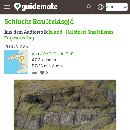
search
language
menu
Schlucht Rauðfeldsgjá
Aus dem Audiowalk
Island - Halbinsel Snæfellsnes -
Tagesausflug
Preis: 9.99 €
von
AOYO-Guide GbR
47 Stationen
57:28 min Audio
directions_car
favorite
8