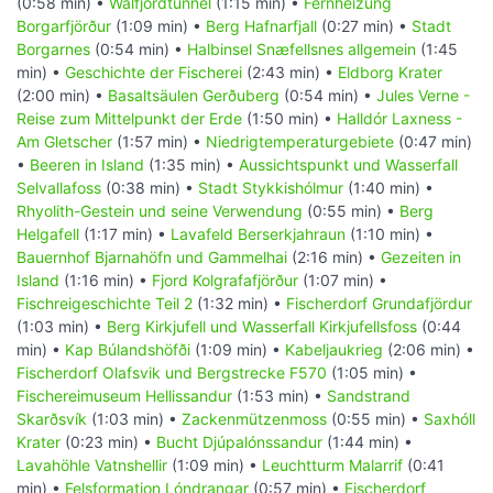
(0:58 min) •
Walfjordtunnel
(1:15 min) •
Fernheizung
Borgarfjörður
(1:09 min) •
Berg Hafnarfjall
(0:27 min) •
Stadt
Borgarnes
(0:54 min) •
Halbinsel Snæfellsnes allgemein
(1:45
min) •
Geschichte der Fischerei
(2:43 min) •
Eldborg Krater
(2:00 min) •
Basaltsäulen Gerðuberg
(0:54 min) •
Jules Verne -
Reise zum Mittelpunkt der Erde
(1:50 min) •
Halldór Laxness -
Am Gletscher
(1:57 min) •
Niedrigtemperaturgebiete
(0:47 min)
•
Beeren in Island
(1:35 min) •
Aussichtspunkt und Wasserfall
Selvallafoss
(0:38 min) •
Stadt Stykkishólmur
(1:40 min) •
Rhyolith-Gestein und seine Verwendung
(0:55 min) •
Berg
Helgafell
(1:17 min) •
Lavafeld Berserkjahraun
(1:10 min) •
Bauernhof Bjarnahöfn und Gammelhai
(2:16 min) •
Gezeiten in
Island
(1:16 min) •
Fjord Kolgrafafjörður
(1:07 min) •
Fischreigeschichte Teil 2
(1:32 min) •
Fischerdorf Grundafjördur
(1:03 min) •
Berg Kirkjufell und Wasserfall Kirkjufellsfoss
(0:44
min) •
Kap Búlandshöfði
(1:09 min) •
Kabeljaukrieg
(2:06 min) •
Fischerdorf Olafsvik und Bergstrecke F570
(1:05 min) •
Fischereimuseum Hellissandur
(1:53 min) •
Sandstrand
Skarðsvík
(1:03 min) •
Zackenmützenmoss
(0:55 min) •
Saxhóll
Krater
(0:23 min) •
Bucht Djúpalónssandur
(1:44 min) •
Lavahöhle Vatnshellir
(1:09 min) •
Leuchtturm Malarrif
(0:41
min) •
Felsformation Lóndrangar
(0:57 min) •
Fischerdorf