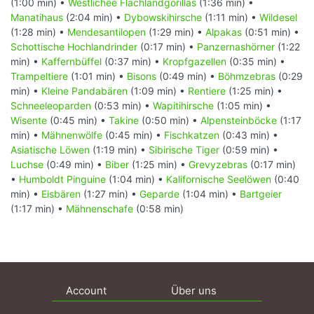
(1:00 min) •
Westlichee Flachlandgorillas
(1:36 min) •
Manatihaus
(2:04 min) •
Dybowskihirsche
(1:11 min) •
Wildesel
(1:28 min) •
Mendesantilopen
(1:29 min) •
Alpakas
(0:51 min) •
Schottische Hochlandrinder
(0:17 min) •
Panzernashörner
(1:22
min) •
Kaffernbüffel
(0:37 min) •
Kropfgazellen
(0:35 min) •
Trampeltiere
(1:01 min) •
Bisons
(0:49 min) •
Böhmzebras
(0:29
min) •
Kleine Pandabären
(1:09 min) •
Rentiere
(1:25 min) •
Schneeleoparden
(0:53 min) •
Wapitihirsche
(1:05 min) •
Wisente
(0:45 min) •
Takine
(0:50 min) •
Alpensteinböcke
(1:17
min) •
Mähnenwölfe
(0:45 min) •
Fischkatzen
(0:43 min) •
Asiatische Löwen
(1:19 min) •
Sibirische Tiger
(0:59 min) •
Luchse
(0:49 min) •
Biber
(1:25 min) •
Grevyzebras
(0:17 min)
•
Humboldt Pinguine
(1:04 min) •
Kalifornische Seelöwen
(0:40
min) •
Eisbären
(1:27 min) •
Geparde
(1:04 min) •
Bartgeier
(1:17 min) •
Mähnenschafe
(0:58 min)
Account
Über uns