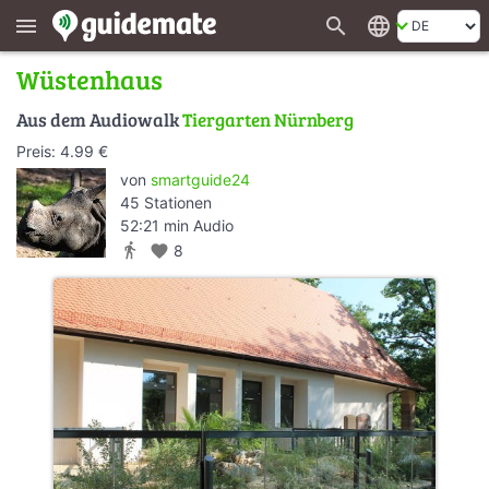
search
language
menu
Wüstenhaus
Aus dem Audiowalk
Tiergarten Nürnberg
Preis: 4.99 €
von
smartguide24
45 Stationen
52:21 min Audio
directions_walk
favorite
8